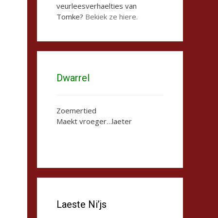
veurleesverhaelties van
Tomke?
Bekiek ze hiere.
Dwarrel
Zoemertied
Maekt vroeger…laeter
Laeste Ni’js