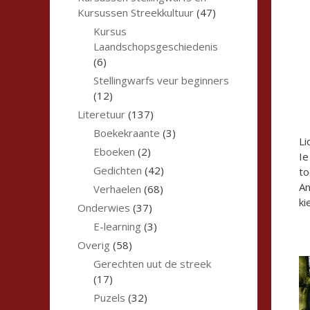
Kursussen Streekkultuur
(47)
Kursus
Laandschopsgeschiedenis
(6)
Stellingwarfs veur beginners
(12)
Literetuur
(137)
Boekekraante
(3)
Li
Eboeken
(2)
Ie
Gedichten
(42)
to
An
Verhaelen
(68)
ki
Onderwies
(37)
E-learning
(3)
Overig
(58)
Gerechten uut de streek
(17)
Puzels
(32)