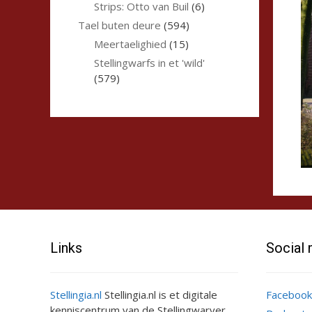
Strips: Otto van Buil
(6)
Tael buten deure
(594)
Meertaelighied
(15)
Stellingwarfs in et 'wild'
(579)
Links
Social
Stellingia.nl
Stellingia.nl is et digitale
Facebook
kenniscentrum van de Stellingwarver