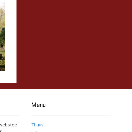
Menu
e webstee
Thuus
r