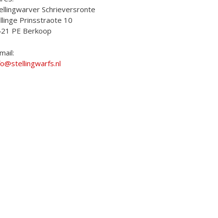
ellingwarver Schrieversronte
llinge Prinsstraote 10
421 PE Berkoop
mail:
fo@stellingwarfs.nl