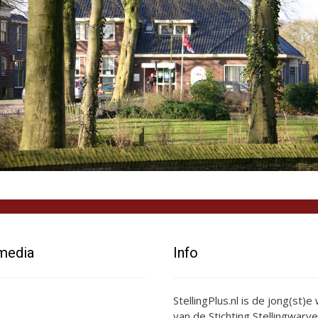
 media
Info
StellingPlus.nl is de jong(st)
van de Stichting Stellingwarve