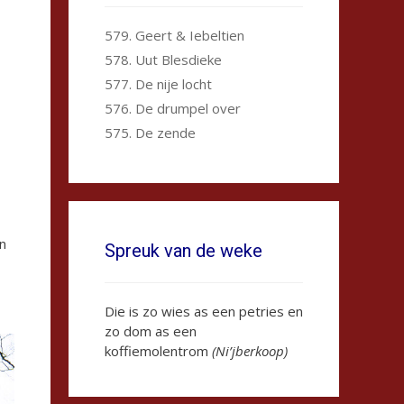
579. Geert & Iebeltien
578. Uut Blesdieke
577. De nije locht
576. De drumpel over
575. De zende
en
Spreuk van de weke
Die is zo wies as een petries en
zo dom as een
koffiemolentrom
(Ni’jberkoop)