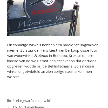
Ok sommige winkels hebben een mooie Stellingwarver
naeme. Zo stuurde Hans Liest van Berkoop disse foto
van woonwinkel
Et Kenon
in Berkoop. Krek an de ere
kaante van de weg staot een echt kenon dat eertieds
opgreven wodde bi’j de Bekhofschaans. Zo zal disse
winkel ongetwiefeld an zien aorige naeme kommen
wezen!
Categorieën
Stellingwarfs in et 'wild'
16. An d’iekenleane