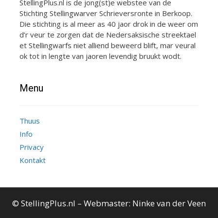
StellingPlus.nl is de jong(st)e webstee van de
Stichting Stellingwarver Schrieversronte in Berkoop.
Die stichting is al meer as 40 jaor drok in de weer om
d’r veur te zorgen dat de Nedersaksische streektael
et Stellingwarfs niet alliend beweerd blift, mar veural
ok tot in lengte van jaoren levendig bruukt wodt.
Menu
Thuus
Info
Privacy
Kontakt
© StellingPlus.nl – Webmaster:
Ninke van der Veen