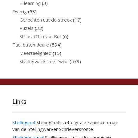
E-learning
(3)
Overig
(58)
Gerechten uut de streek
(17)
Puzels
(32)
Strips: Otto van Buil
(6)
Tael buten deure
(594)
Meertaelighied
(15)
Stellingwarfs in et 'wild'
(579)
Links
Stellingia.nl
Stellingia.nl is et digitale kenniscentrum
van de Stellingwarver Schrieversronte
Stellingwarfs.nl
Stellingwarfs.nl is de algemiene