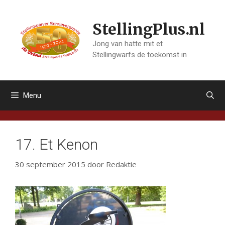
Ga
naar
StellingPlus.nl
de
inhoud
Jong van hatte mit et
Stellingwarfs de toekomst in
Menu
17. Et Kenon
30 september 2015
door
Redaktie