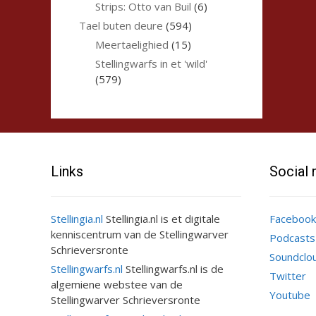
Strips: Otto van Buil
(6)
Tael buten deure
(594)
Meertaelighied
(15)
Stellingwarfs in et 'wild'
(579)
Links
Social
Stellingia.nl
Stellingia.nl is et digitale
Facebook
kenniscentrum van de Stellingwarver
Podcasts
Schrieversronte
Soundclo
Stellingwarfs.nl
Stellingwarfs.nl is de
Twitter
algemiene webstee van de
Youtube
Stellingwarver Schrieversronte