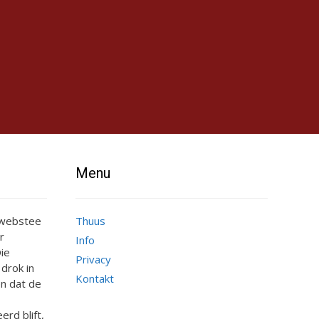
Menu
e webstee
Thuus
r
Info
ie
Privacy
 drok in
Kontakt
n dat de
erd blift,