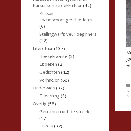
Kursussen Streekkultuur
(47)
Kursus
Laandschopsgeschiedenis
(6)
Stellingwarfs veur beginners
(12)
Literetuur
(137)
Mo
Boekekraante
(3)
jo
Eboeken
(2)
et
Gedichten
(42)
Verhaelen
(68)
Onderwies
(37)
E-learning
(3)
Overig
(58)
Gerechten uut de streek
(17)
Puzels
(32)