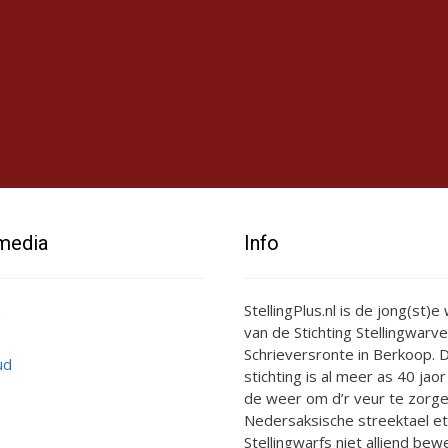
 media
Info
StellingPlus.nl is de jong(st)
van de Stichting Stellingwarve
Schrieversronte in Berkoop. D
ud
stichting is al meer as 40 jaor
de weer om d’r veur te zorge
Nedersaksische streektael et
Stellingwarfs niet alliend bewe