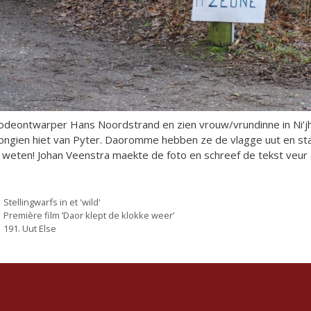
deontwarper Hans Noordstrand en zien vrouw/vrundinne in Ni’j
ongien hiet van Pyter. Daoromme hebben ze de vlagge uut en sta
 weten! Johan Veenstra maekte de foto en schreef de tekst veur a
Categorieën
Stellingwarfs in et 'wild'
Première film ’Daor klept de klokke weer’
191. Uut Else