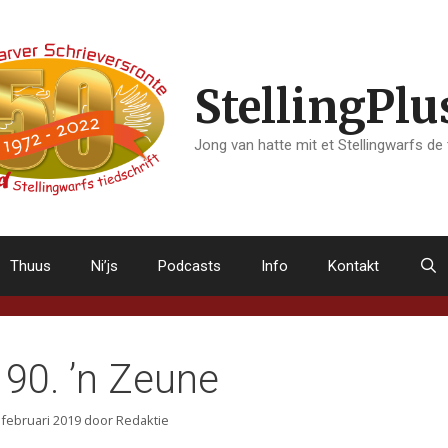
StellingPlu
Jong van hatte mit et Stellingwarfs de
Thuus
Ni’js
Podcasts
Info
Kontakt
190. ’n Zeune
 februari 2019
door
Redaktie