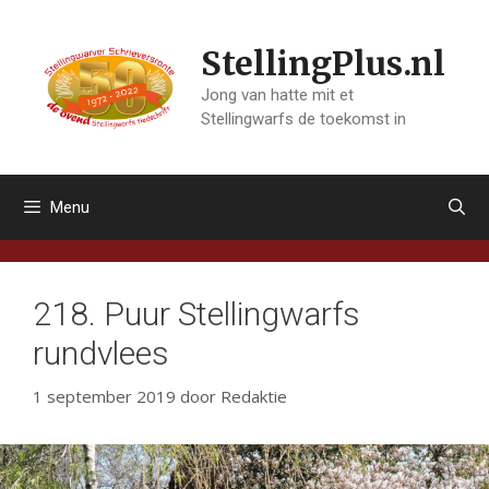
Ga
naar
StellingPlus.nl
de
inhoud
Jong van hatte mit et
Stellingwarfs de toekomst in
Menu
218. Puur Stellingwarfs
rundvlees
1 september 2019
door
Redaktie