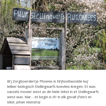
Bi’j Zorgboerderi’je Phoenix in Ni’jhooltwoolde kuj’
lekker biologisch Stellingwarfs koevleis kriegen. Et was
vanzels mooier west as de hiele tekst in et Stellingwarfs
west was. Mar… et begin is d’r in elk geval!
(Foto’s en
tekst: Johan Veenstra)