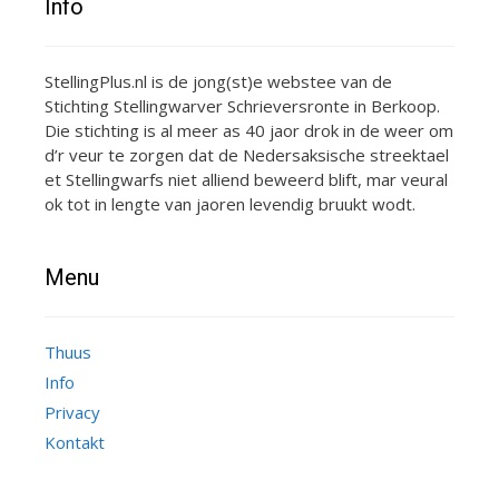
Info
StellingPlus.nl is de jong(st)e webstee van de
Stichting Stellingwarver Schrieversronte in Berkoop.
Die stichting is al meer as 40 jaor drok in de weer om
d’r veur te zorgen dat de Nedersaksische streektael
et Stellingwarfs niet alliend beweerd blift, mar veural
ok tot in lengte van jaoren levendig bruukt wodt.
Menu
Thuus
Info
Privacy
Kontakt