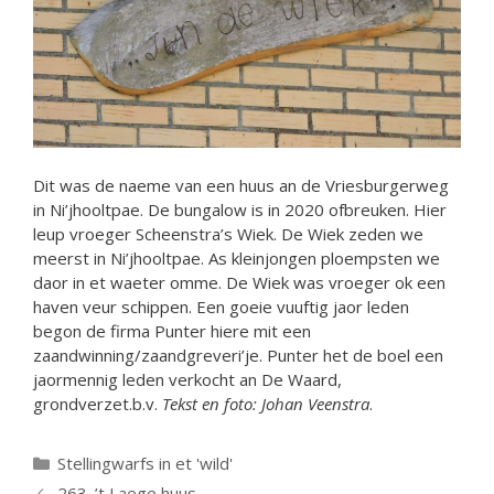
Dit was de naeme van een huus an de Vriesburgerweg
in Ni’jhooltpae. De bungalow is in 2020 ofbreuken. Hier
leup vroeger Scheenstra’s Wiek. De Wiek zeden we
meerst in Ni’jhooltpae. As kleinjongen ploempsten we
daor in et waeter omme. De Wiek was vroeger ok een
haven veur schippen. Een goeie vuuftig jaor leden
begon de firma Punter hiere mit een
zaandwinning/zaandgreveri’je. Punter het de boel een
jaormennig leden verkocht an De Waard,
grondverzet.b.v.
Tekst en foto: Johan Veenstra
.
Categorieën
Stellingwarfs in et 'wild'
263. ’t Laege huus