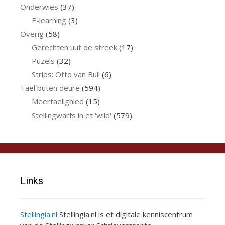
Onderwies
(37)
E-learning
(3)
Overig
(58)
Gerechten uut de streek
(17)
Puzels
(32)
Strips: Otto van Buil
(6)
Tael buten deure
(594)
Meertaelighied
(15)
Stellingwarfs in et 'wild'
(579)
Links
Stellingia.nl
Stellingia.nl is et digitale kenniscentrum