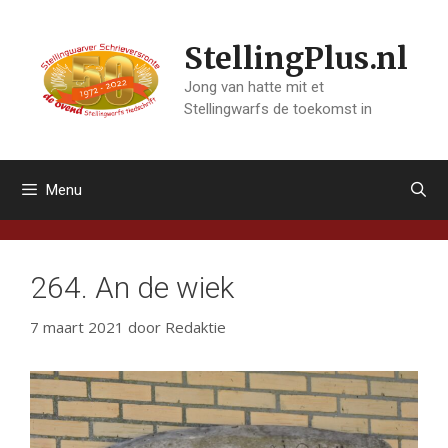
Ga
naar
StellingPlus.nl
de
inhoud
Jong van hatte mit et
Stellingwarfs de toekomst in
Menu
264. An de wiek
7 maart 2021
door
Redaktie