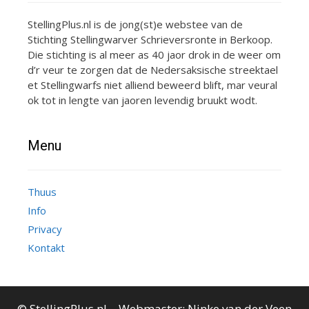
StellingPlus.nl is de jong(st)e webstee van de
Stichting Stellingwarver Schrieversronte in Berkoop.
Die stichting is al meer as 40 jaor drok in de weer om
d’r veur te zorgen dat de Nedersaksische streektael
et Stellingwarfs niet alliend beweerd blift, mar veural
ok tot in lengte van jaoren levendig bruukt wodt.
Menu
Thuus
Info
Privacy
Kontakt
© StellingPlus.nl – Webmaster:
Ninke van der Veen