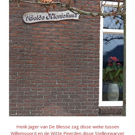
Henk Jager van De Blesse zag disse weke tussen
Willemsoord en de Witte Peerden disse Stellingwarver