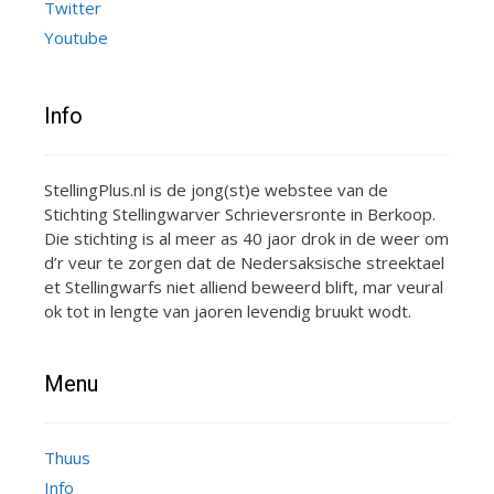
Twitter
Youtube
Info
StellingPlus.nl is de jong(st)e webstee van de
Stichting Stellingwarver Schrieversronte in Berkoop.
Die stichting is al meer as 40 jaor drok in de weer om
d’r veur te zorgen dat de Nedersaksische streektael
et Stellingwarfs niet alliend beweerd blift, mar veural
ok tot in lengte van jaoren levendig bruukt wodt.
Menu
Thuus
Info