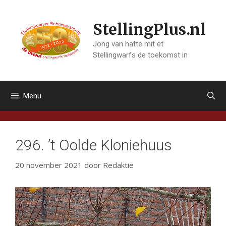
Ga
naar
StellingPlus.nl
de
inhoud
Jong van hatte mit et
Stellingwarfs de toekomst in
Menu
296. ’t Oolde Kloniehuus
20 november 2021
door
Redaktie