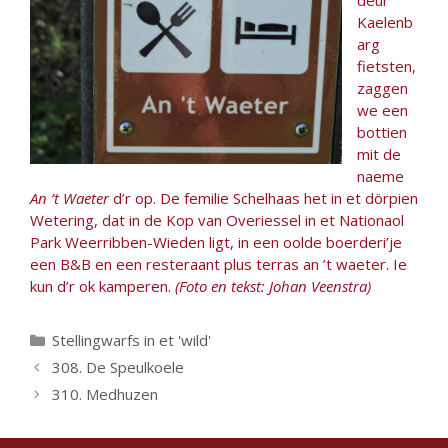
Kaelenb
arg
fietsten,
zaggen
we een
bottien
mit de
naeme
An ’t Waeter
d’r op. De femilie Schelhaas het in et dörpien
Wetering, dat in de Kop van Overiessel in et Nationaol
Park Weerribben-Wieden ligt, in een oolde boerderi’je
een B&B en een resteraant plus terras an ’t waeter. Ie
kun d’r ok kamperen.
(Foto en tekst: Johan Veenstra)
Categorieën
Stellingwarfs in et 'wild'
308. De Speulkoele
310. Medhuzen