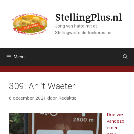
Ga
naar
StellingPlus.nl
de
inhoud
Jong van hatte mit et
Stellingwarfs de toekomst in
Menu
309. An ’t Waeter
6 december 2021
door
Redaktie
Doe we
vandezo
emer
deur