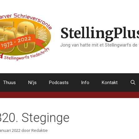
StellingPlu
Jong van hatte mit et Stellingwarfs de
Thuus
Ni’js
Podcasts
Info
Kontakt
320. Steginge
januari 2022
door
Redaktie