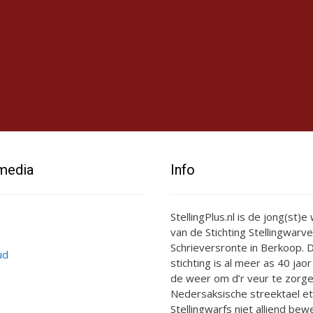
 media
Info
StellingPlus.nl is de jong(st)
van de Stichting Stellingwarve
Schrieversronte in Berkoop. D
ud
stichting is al meer as 40 jaor
de weer om d’r veur te zorge
Nedersaksische streektael et
Stellingwarfs niet alliend bewe