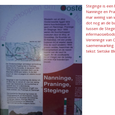
Steginge is een 
Nanninge en Pra
mar weinig van
dot nog an de b
tussen de Steg
infermaosiebodd
Verieninge van 
saemenwarking m
tekst: Sietske B