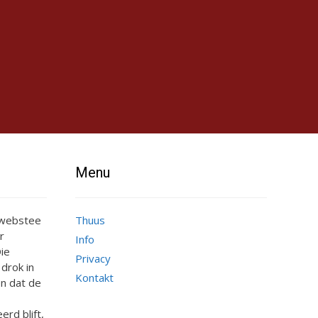
Menu
e webstee
Thuus
r
Info
ie
Privacy
 drok in
Kontakt
n dat de
erd blift,