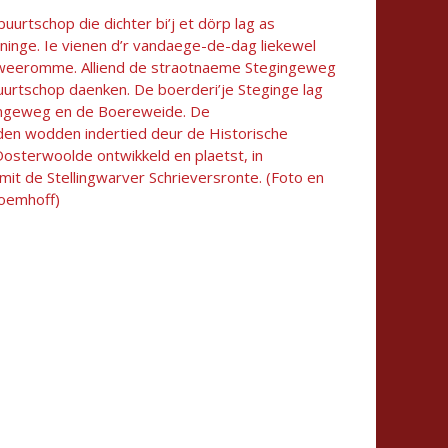
buurtschop die dichter bi’j et dörp lag as
ninge. Ie vienen d’r vandaege-de-dag liekewel
 weeromme. Alliend de straotnaeme Stegingeweg
uurtschop daenken. De boerderi’je Steginge lag
ingeweg en de Boereweide. De
en wodden indertied deur de Historische
Oosterwoolde ontwikkeld en plaetst, in
it de Stellingwarver Schrieversronte. (Foto en
loemhoff)