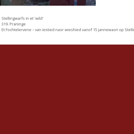
Categorieën
Stellingwarfs in et 'wild'
319. Praninge
Et Fochtelervene – van iestied naor wieshied vanof 15 jannewaori op Stell