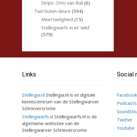
Strips: Otto van Buil
(6)
Tael buten deure
(594)
Meertaelighied
(15)
Stellingwarfs in et 'wild'
(579)
Links
Social
Stellingia.nl
Stellingia.nl is et digitale
Facebook
kenniscentrum van de Stellingwarver
Podcasts
Schrieversronte
Soundclo
Stellingwarfs.nl
Stellingwarfs.nl is de
Twitter
algemiene webstee van de
Youtube
Stellingwarver Schrieversronte