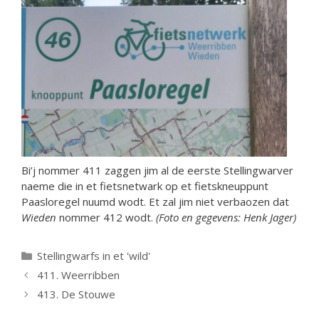
Bi’j nommer 411 zaggen jim al de eerste Stellingwarver
naeme die in et fietsnetwark op et fietskneuppunt
Paasloregel nuumd wodt. Et zal jim niet verbaozen dat
Wieden
nommer 412 wodt.
(Foto en gegevens: Henk Jager)
Categorieën
Stellingwarfs in et 'wild'
411. Weerribben
413. De Stouwe