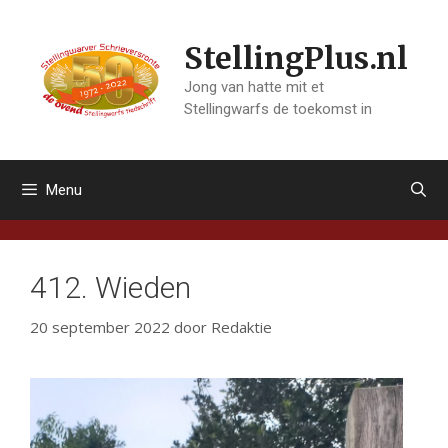
Ga
naar
StellingPlus.nl
de
inhoud
Jong van hatte mit et
Stellingwarfs de toekomst in
Menu
412. Wieden
20 september 2022
door
Redaktie