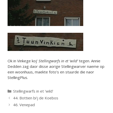
Ok in Vinkege koj’
Stellingwarfs in et ‘wild’
tegen. Annie
Dedden zag daor disse aorige Stellingwarver naeme op
een woonhuus, maekte foto’s en stuurde die naor
StellingPlus.
Categorieën
Stellingwarfs in et 'wild'
44. Bottien bi’j de Koebos
46. Venepad