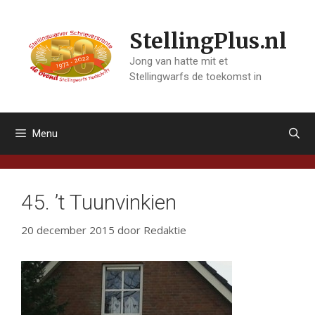
Ga
naar
StellingPlus.nl
de
inhoud
Jong van hatte mit et
Stellingwarfs de toekomst in
Menu
45. ’t Tuunvinkien
20 december 2015
door
Redaktie