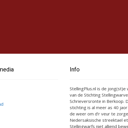
 media
Info
StellingPlus.nl is de jong(st)
van de Stichting Stellingwarve
Schrieversronte in Berkoop. D
ud
stichting is al meer as 40 jaor
de weer om d’r veur te zorge
Nedersaksische streektael et
Stellingwarfs niet alliend bewe