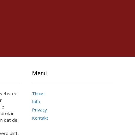
Menu
e webstee
Thuus
r
Info
ie
Privacy
 drok in
Kontakt
n dat de
erd blift,