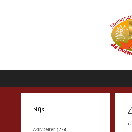
Ga
naar
de
inhoud
Ni’js
12
Aktiviteiten
(278)