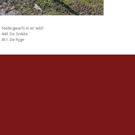
Categorieën
Stellingwarfs in et 'wild'
449. De Snikke
451. De Ryge