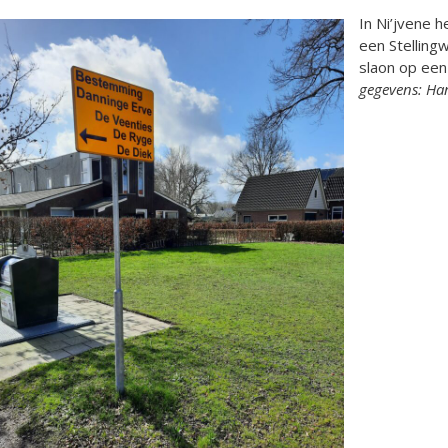
In Ni’jvene 
een Stellin
slaon op een
gegevens: Ha