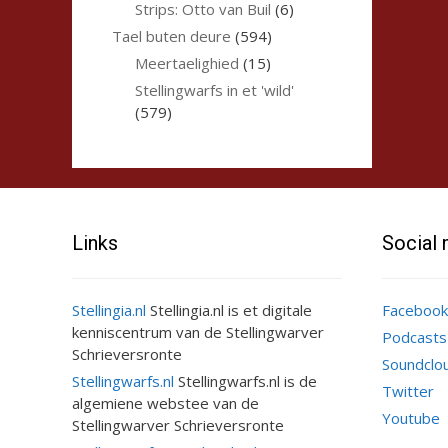
Strips: Otto van Buil
(6)
Tael buten deure
(594)
Meertaelighied
(15)
Stellingwarfs in et 'wild'
(579)
Links
Social
Stellingia.nl
Stellingia.nl is et digitale
Facebook
kenniscentrum van de Stellingwarver
Podcasts
Schrieversronte
Soundclo
Stellingwarfs.nl
Stellingwarfs.nl is de
Twitter
algemiene webstee van de
Youtube
Stellingwarver Schrieversronte