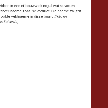
hebben in een ni’jbouwwiek nogal wat straoten
gwarver naeme zoas
De Veenties
. Die naeme zal grif
 oolde veldnaeme in disse buurt.
(Foto en
ns Salverda)