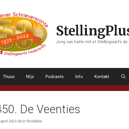
StellingPlu
Jong van hatte mit et Stellingwarfs de
Thuus
Ni’js
Podcasts
Info
Kontakt
450. De Veenties
 april 2023
door
Redaktie