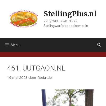
Ga
naar
StellingPlus.nl
de
inhoud
Jong van hatte mit et
Stellingwarfs de toekomst in
Menu
461. UUTGAON.NL
19 mei 2023
door
Redaktie