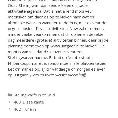
Oost-Stellingwarf dan aendelik een digitaole
aktiviteitenagenda. Dat is niet alliend mooi veur
meensken om daor es op te kieken naor wat d’r
allemaole waor en wanneer te doen is, mar ok veur de
orgenisaosies d’r van aktiviteiten. Now zal et ommes
minder vaeke veurkommen dat d’r op ien en dezelde
dag meerdere (grotere) aktiviteiten binnen, deur bi’j de
planning eerst even op www.uutgaon.nl te kieken. Hiel
mooi is vanzels dat d’r keuzen is veur een
Stellingwarver naeme. Et bod op ‘e foto staot in
Ni’jberkoop, mar et is rondomtoe in alle plakken te zien.
Let d’r mar es op, aj’ d’r vandaege of morgen es even
op uutgaon!
(Foto en tekst: Sietske Bloemhoff)
Categorieën
Stellingwarfs in et 'wild'
460. Disse kante
462. Tune in