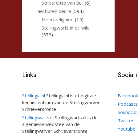
Strips: Otto van Buil
(6)
Tael buten deure
(594)
Meertaelighied
(15)
Stellingwarfs in et 'wild'
(579)
Links
Social
Stellingia.nl
Stellingia.nl is et digitale
Facebook
kenniscentrum van de Stellingwarver
Podcasts
Schrieversronte
Soundclo
Stellingwarfs.nl
Stellingwarfs.nl is de
Twitter
algemiene webstee van de
Youtube
Stellingwarver Schrieversronte