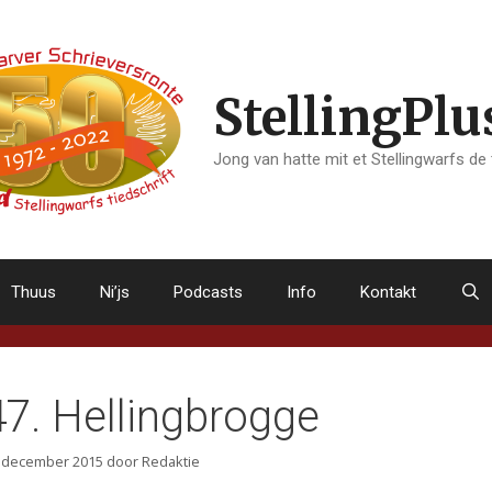
StellingPlu
Jong van hatte mit et Stellingwarfs de
Thuus
Ni’js
Podcasts
Info
Kontakt
47. Hellingbrogge
 december 2015
door
Redaktie