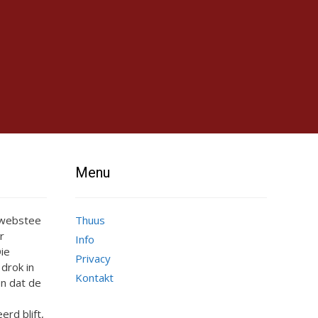
Menu
e webstee
Thuus
r
Info
ie
Privacy
 drok in
Kontakt
n dat de
erd blift,