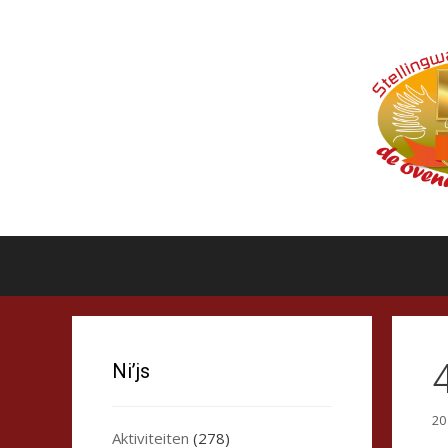
Ga
naar
de
inhoud
Ni’js
20
Aktiviteiten
(278)