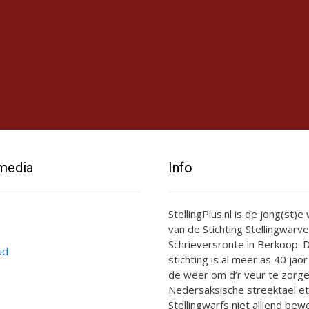
 media
Info
StellingPlus.nl is de jong(st)
van de Stichting Stellingwarve
Schrieversronte in Berkoop. D
ud
stichting is al meer as 40 jaor
de weer om d’r veur te zorge
Nedersaksische streektael et
Stellingwarfs niet alliend bewe