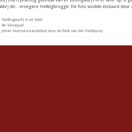
akbi’j de… vroegere Hellingbrogge. De foto wodde instuurd deur
Categorieën
Stellingwarfs in et 'wild'
46. Venepad
Johan Veenstra kandidaot veur de Rink van der Veldepriis