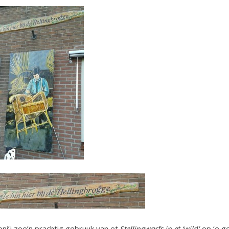
ni’j zoe’n prachtig gebruuk van et
Stellingwarfs in et ‘wild’
op ‘e ge