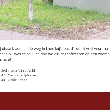
’j disse kraom an de weg in Lhee kuj’ zoas d’r staot veul veur mar
ens bi’j was te snuuien doe we d’r langesfietsten op een zoe
enstra)
Categorieën
Stellingwarfs in et 'wild'
478. Oens speulplekkie
480. Oolde-Lende