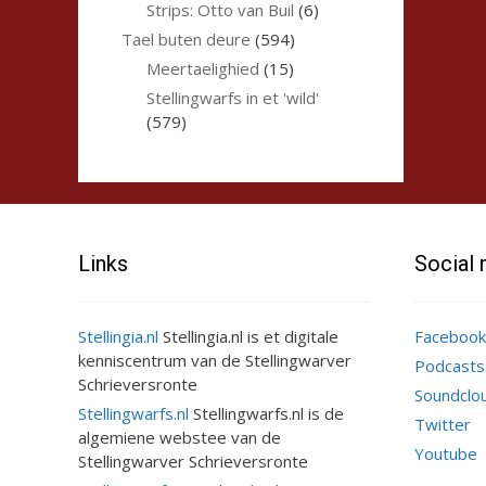
Strips: Otto van Buil
(6)
Tael buten deure
(594)
Meertaelighied
(15)
Stellingwarfs in et 'wild'
(579)
Links
Social
Stellingia.nl
Stellingia.nl is et digitale
Facebook
kenniscentrum van de Stellingwarver
Podcasts
Schrieversronte
Soundclo
Stellingwarfs.nl
Stellingwarfs.nl is de
Twitter
algemiene webstee van de
Youtube
Stellingwarver Schrieversronte