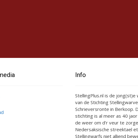
 media
Info
StellingPlus.nl is de jong(st)
van de Stichting Stellingwarve
Schrieversronte in Berkoop. D
ud
stichting is al meer as 40 jaor
de weer om d’r veur te zorge
Nedersaksische streektael et
Stellingwarfs niet alliend bewe