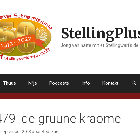
StellingPlu
Jong van hatte mit et Stellingwarfs de
Thuus
Ni’js
Podcasts
Info
Kontakt
479. de gruune kraome
 september 2023
door
Redaktie