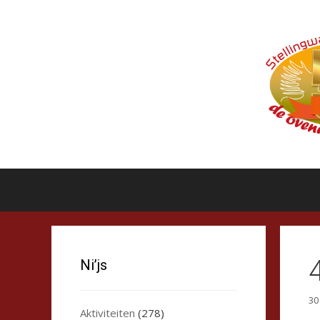
Ga
naar
de
inhoud
Ni’js
30
Aktiviteiten
(278)