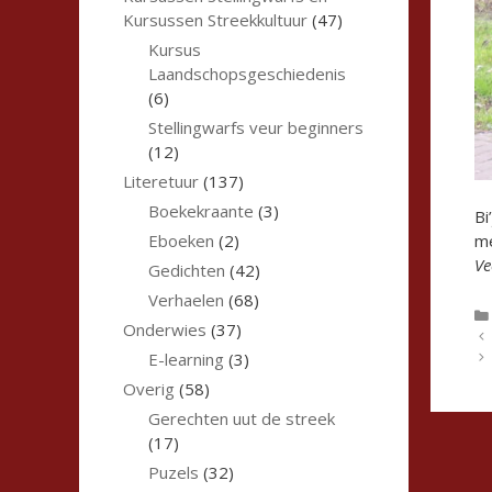
Kursussen Streekkultuur
(47)
Kursus
Laandschopsgeschiedenis
(6)
Stellingwarfs veur beginners
(12)
Literetuur
(137)
Boekekraante
(3)
Bi
me
Eboeken
(2)
Ve
Gedichten
(42)
Verhaelen
(68)
Onderwies
(37)
E-learning
(3)
Overig
(58)
Gerechten uut de streek
(17)
Puzels
(32)