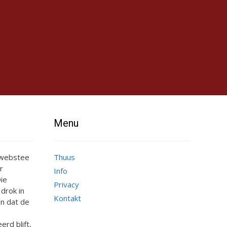
Menu
e webstee
Thuus
r
Info
ie
Privacy
 drok in
Kontakt
n dat de
erd blift,