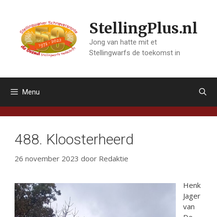
Ga
naar
StellingPlus.nl
de
inhoud
Jong van hatte mit et
Stellingwarfs de toekomst in
Menu
488. Kloosterheerd
26 november 2023
door
Redaktie
Henk
Jager
van
De