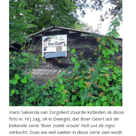
Hans Salverda van Zorgvlied stuurde kotleden ok disse
foto in. Hi’j zag, ok in Dwingel, dat Boer Geert uut de
bekende serie ‘Boer zoekt vrouw’
Holt uut de regio
verkocht. Zoas we wel vaeker in disse serie zien wodt