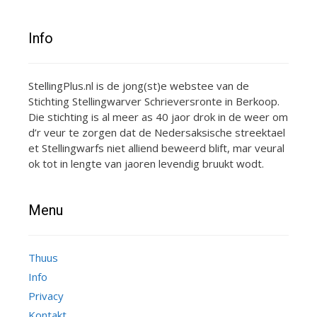
Info
StellingPlus.nl is de jong(st)e webstee van de
Stichting Stellingwarver Schrieversronte in Berkoop.
Die stichting is al meer as 40 jaor drok in de weer om
d’r veur te zorgen dat de Nedersaksische streektael
et Stellingwarfs niet alliend beweerd blift, mar veural
ok tot in lengte van jaoren levendig bruukt wodt.
Menu
Thuus
Info
Privacy
Kontakt