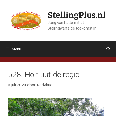
Ga
naar
StellingPlus.nl
de
inhoud
Jong van hatte mit et
Stellingwarfs de toekomst in
Menu
528. Holt uut de regio
6 juli 2024
door
Redaktie