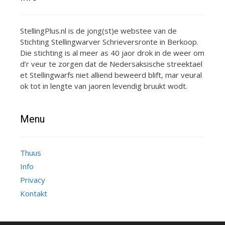
StellingPlus.nl is de jong(st)e webstee van de
Stichting Stellingwarver Schrieversronte in Berkoop.
Die stichting is al meer as 40 jaor drok in de weer om
d’r veur te zorgen dat de Nedersaksische streektael
et Stellingwarfs niet alliend beweerd blift, mar veural
ok tot in lengte van jaoren levendig bruukt wodt.
Menu
Thuus
Info
Privacy
Kontakt