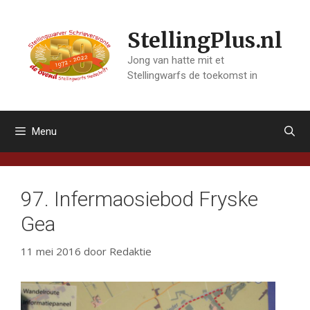
Ga
naar
StellingPlus.nl
de
inhoud
Jong van hatte mit et
Stellingwarfs de toekomst in
Menu
97. Infermaosiebod Fryske
Gea
11 mei 2016
door
Redaktie