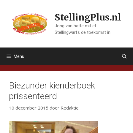
Ga
naar
StellingPlus.nl
de
inhoud
Jong van hatte mit et
Stellingwarfs de toekomst in
Menu
Biezunder kienderboek
prissenteerd
10 december 2015
door
Redaktie