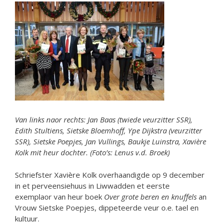
Van links naor rechts: Jan Baas (twiede veurzitter SSR),
Edith Stultiens, Sietske Bloemhoff, Ype Dijkstra (veurzitter
SSR), Sietske Poepjes, Jan Vullings, Baukje Luinstra, Xavière
Kolk mit heur dochter.
(Foto’s: Lenus v.d. Broek)
Schriefster Xavière Kolk overhaandigde op 9 december
in et perveensiehuus in Liwwadden et eerste
exemplaor van heur boek
Over grote beren en knuffels
an
Vrouw Sietske Poepjes, dippeteerde veur o.e. tael en
kultuur.