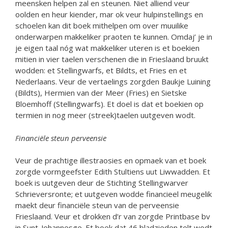
meensken helpen zal en steunen. Niet alliend veur
oolden en heur kiender, mar ok veur hulpinstellings en
schoelen kan dit boek mithelpen om over muuilike
onderwarpen makkeliker praoten te kunnen. Omdaj’ je in
je eigen taal nóg wat makkeliker uteren is et boekien
mitien in vier taelen verschenen die in Frieslaand bruukt
wodden: et Stellingwarfs, et Bildts, et Fries en et
Nederlaans. Veur de vertaelings zorgden Baukje Luining
(Bildts), Hermien van der Meer (Fries) en Sietske
Bloemhoff (Stellingwarfs). Et doel is dat et boekien op
termien in nog meer (streek)taelen uutgeven wodt.
Financiële steun perveensie
Veur de prachtige illestraosies en opmaek van et boek
zorgde vormgeefster Edith Stultiens uut Liwwadden. Et
boek is uutgeven deur de Stichting Stellingwarver
Schrieversronte; et uutgeven wodde financieel meugelik
maekt deur financiële steun van de perveensie
Frieslaand. Veur et drokken d’r van zorgde Printbase bv
in Sunt-Jehannesge. Et boek dat 46 bladzieden telt wodt