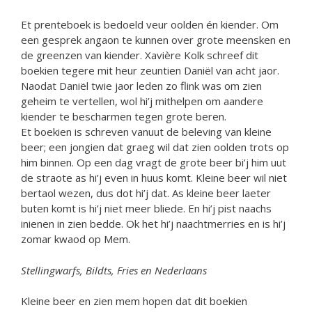
Et prenteboek is bedoeld veur oolden én kiender. Om
een gesprek angaon te kunnen over grote meensken en
de greenzen van kiender. Xavière Kolk schreef dit
boekien tegere mit heur zeuntien Daniël van acht jaor.
Naodat Daniël twie jaor leden zo flink was om zien
geheim te vertellen, wol hi’j mithelpen om aandere
kiender te bescharmen tegen grote beren.
Et boekien is schreven vanuut de beleving van kleine
beer; een jongien dat graeg wil dat zien oolden trots op
him binnen. Op een dag vragt de grote beer bi’j him uut
de straote as hi’j even in huus komt. Kleine beer wil niet
bertaol wezen, dus dot hi’j dat. As kleine beer laeter
buten komt is hi’j niet meer bliede. En hi’j pist naachs
inienen in zien bedde. Ok het hi’j naachtmerries en is hi’j
zomar kwaod op Mem.
Stellingwarfs, Bildts, Fries en Nederlaans
Kleine beer en zien mem hopen dat dit boekien