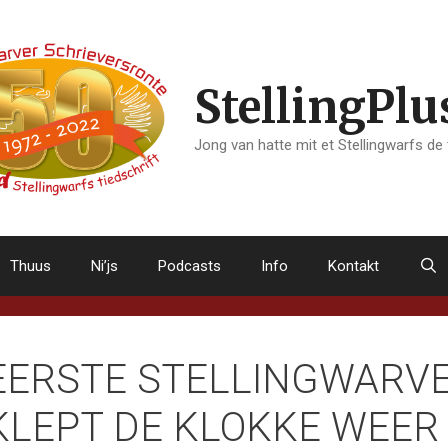
StellingPlu
Jong van hatte mit et Stellingwarfs de
Thuus
Ni’js
Podcasts
Info
Kontakt
EERSTE STELLINGWARVE
KLEPT DE KLOKKE WEER