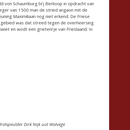
d von Schaumburg bi’j Berkoop in opdracht van
 leger van 1500 man de stried angaon mit de
euning Maximiliaan nog niet erkend. De Friese
e gebied was dat streed tegen de overheersing
 kwiet en wodt een grieteni’je van Frieslaand. In
drolspeulder Dirk Nijk uut Wolvege