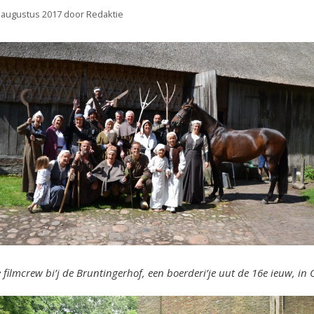
 augustus 2017
door
Redaktie
 filmcrew bi’j de Bruntingerhof, een boerderi’je uut de 16e ieuw, in O