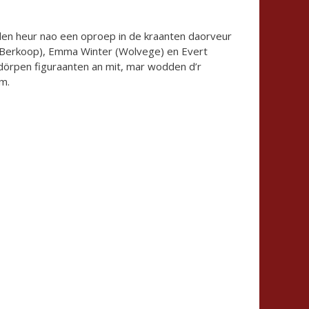
eden heur nao een oproep in de kraanten daorveur
 (Berkoop), Emma Winter (Wolvege) en Evert
 dörpen figuraanten an mit, mar wodden d’r
um.