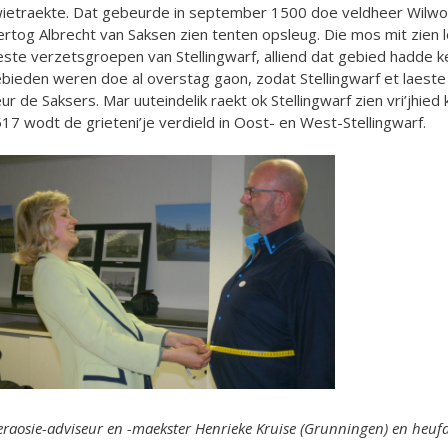
ietraekte. Dat gebeurde in september 1500 doe veldheer Wilwol
rtog Albrecht van Saksen zien tenten opsleug. Die mos mit zien
este verzetsgroepen van Stellingwarf, alliend dat gebied hadde k
bieden weren doe al overstag gaon, zodat Stellingwarf et laest
ur de Saksers. Mar uuteindelik raekt ok Stellingwarf zien vri’jhied
17 wodt de grieteni’je verdield in Oost- en West-Stellingwarf.
eraosie-adviseur en -maekster Henrieke Kruise (Grunningen) en heuf