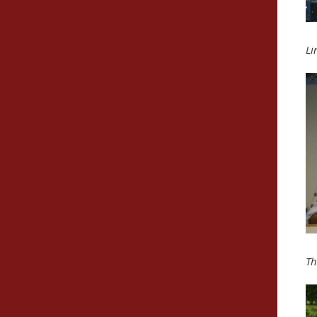
Li
Th