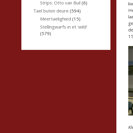
Strips: Otto van Buil
(6)
kw
He
Tael buten deure
(594)
la
Meertaelighied
(15)
ge
Stellingwarfs in et 'wild'
de
(579)
15
Kl