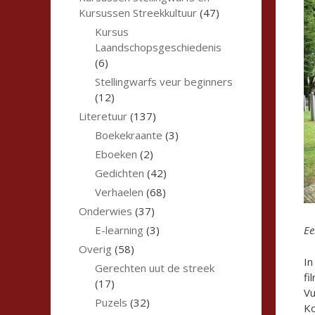
Kursussen Streekkultuur
(47)
Kursus
Laandschopsgeschiedenis
(6)
Stellingwarfs veur beginners
(12)
Literetuur
(137)
Boekekraante
(3)
Eboeken
(2)
Gedichten
(42)
Verhaelen
(68)
Onderwies
(37)
E-learning
(3)
Ee
Overig
(58)
In
Gerechten uut de streek
fi
(17)
Vu
Puzels
(32)
Ko