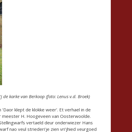
’j de karke van Berkoop (foto: Lenus v.d. Broek)
‘Daor klept de klokke weer’. Et verhael in de
eur meester H. Hoogeveen van Oosterwoolde.
t Stellingwarfs vertaeld deur onderwiezer Hans
f nao veul striederi’je zien vri’jhied veurgoed