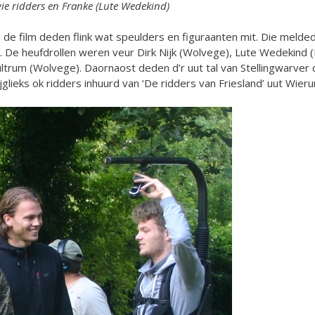
ie ridders en Franke (Lute Wedekind)
 de film deden flink wat speulders en figuraanten mit. Die meld
. De heufdrollen weren veur Dirk Nijk (Wolvege), Lute Wedekind
ltrum (Wolvege). Daornaost deden d’r uut tal van Stellingwarver
’jglieks ok ridders inhuurd van ‘De ridders van Friesland’ uut Wier