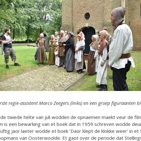
rste regie-assistent Marco Zeegers (links) en een groep figuraanten bi
 de twiede helte van juli wodden de opnaemen maekt veur de film 
lm is een bewarking van et boek dat in 1959 schreven wodde d
uftig jaor laeter wodde et boek ‘Daor klept de klokke weer’ in e
opmans van Oosterwoolde. Et gaot over de periode dat Stellingwar