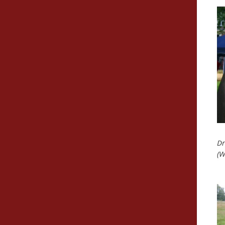
Dr
(W