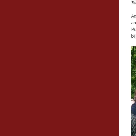
Tw
An
an
Pu
bi