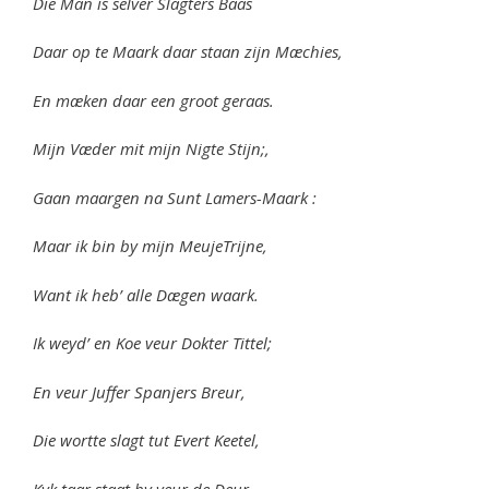
Die Man is selver Slagters Baas
Daar op te Maark daar staan zijn Mæchies,
En mæken daar een groot geraas.
Mijn Væder mit mijn Nigte Stijn;,
Gaan maargen na Sunt Lamers-Maark :
Maar ik bin by mijn MeujeTrijne,
Want ik heb’ alle Dægen waark.
Ik weyd’ en Koe veur Dokter Tittel;
En veur Juffer Spanjers Breur,
Die wortte slagt tut Evert Keetel,
Kyk taar staat hy veur de Deur.