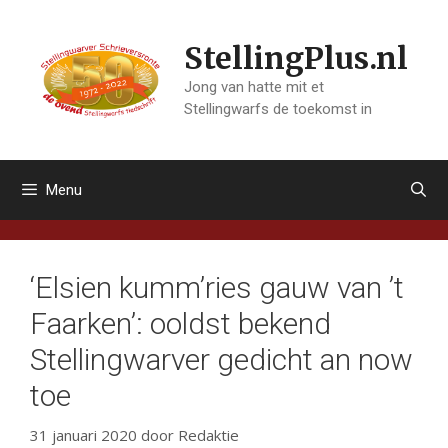
Ga
naar
StellingPlus.nl
de
inhoud
Jong van hatte mit et
Stellingwarfs de toekomst in
Menu
‘Elsien kumm’ries gauw van ’t
Faarken’: ooldst bekend
Stellingwarver gedicht an now
toe
31 januari 2020
door
Redaktie