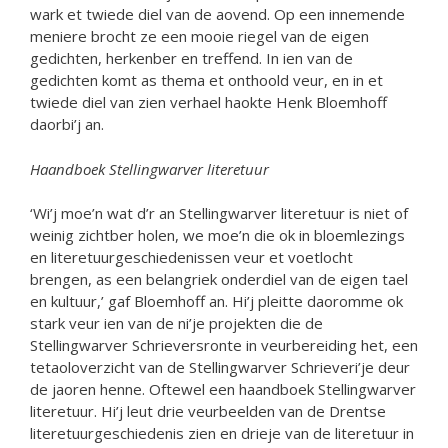
wark et twiede diel van de aovend. Op een innemende
meniere brocht ze een mooie riegel van de eigen
gedichten, herkenber en treffend. In ien van de
gedichten komt as thema et onthoold veur, en in et
twiede diel van zien verhael haokte Henk Bloemhoff
daorbi’j an.
Haandboek Stellingwarver literetuur
‘Wi’j moe’n wat d’r an Stellingwarver literetuur is niet of
weinig zichtber holen, we moe’n die ok in bloemlezings
en literetuurgeschiedenissen veur et voetlocht
brengen, as een belangriek onderdiel van de eigen tael
en kultuur,’ gaf Bloemhoff an. Hi’j pleitte daoromme ok
stark veur ien van de ni’je projekten die de
Stellingwarver Schrieversronte in veurbereiding het, een
tetaoloverzicht van de Stellingwarver Schrieveri’je deur
de jaoren henne. Oftewel een haandboek Stellingwarver
literetuur. Hi’j leut drie veurbeelden van de Drentse
literetuurgeschiedenis zien en drieje van de literetuur in