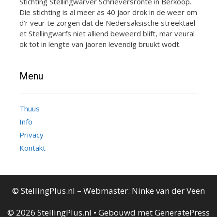
Stichting Stellingwarver Schrieversronte in Berkoop.
Die stichting is al meer as 40 jaor drok in de weer om
d’r veur te zorgen dat de Nedersaksische streektael
et Stellingwarfs niet alliend beweerd blift, mar veural
ok tot in lengte van jaoren levendig bruukt wodt.
Menu
Thuus
Info
Privacy
Kontakt
© StellingPlus.nl – Webmaster:
Ninke van der Veen
© 2026 StellingPlus.nl
• Gebouwd met
GeneratePress