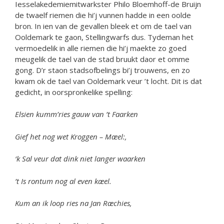
Iesselakedemiemitwarkster Philo Bloemhoff-de Bruijn
de twaelf riemen die hi’j vunnen hadde in een oolde
bron. In ien van de gevallen bleek et om de tael van
Ooldemark te gaon, Stellingwarfs dus. Tydeman het
vermoedelik in alle riemen die hi’j maekte zo goed
meugelik de tael van de stad bruukt daor et omme
gong. D’r staon stadsofbelings bi’j trouwens, en zo
kwam ok de tael van Ooldemark veur ’t locht. Dit is dat
gedicht, in oorspronkelike spelling:
Elsien kumm’ries gauw van ’t Faarken
Gief het nog wet Kroggen – Mæel:,
‘k Sal veur dat dink niet langer waarken
’t Is rontum nog al even kæel.
Kum an ik loop ries na Jan Ræchies,