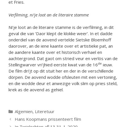
et Fries.
Verfilming, ni’je loot an de literaire stamme
Ni’je loot an de literaire stamme is de verfilming, in dit
geval die van ‘Daor klept de klokke weer’. In et dadde
onderdiel van de aovend vertelde Sietske Bloemhoff
daorover, an de iene kaante over et artistieke pat, an
de aandere kaante over et historisch verhael en
aachtergrond. Dat gaot om stried veur en verlös van de
de
Stellingwarver vri’jhied eerste kwat van de 16
ieuw.
De film dri’jt op dit stuit her en der in de verschillende
dörpen. De aovend wodde ofsleuten mit een vertoning,
en die wodde deur et anwezige volk slim op pries steld,
krek as de aovend as gehiel.
Categorieën
Algemien
,
Literetuur
Hans Koopmans prissenteert film
In Twielochten afl.13 31-1-2020