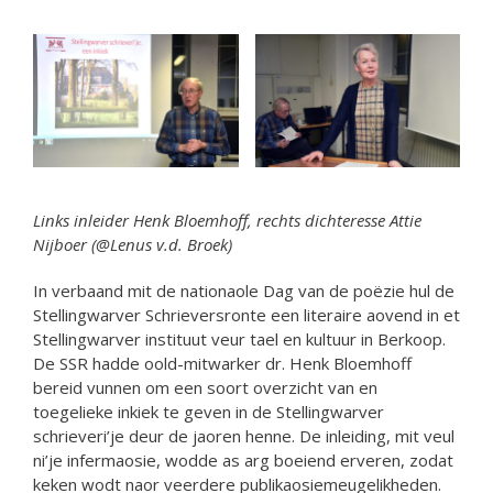
Links inleider Henk Bloemhoff, rechts dichteresse Attie
Nijboer (@Lenus v.d. Broek)
In verbaand mit de nationaole Dag van de poëzie hul de
Stellingwarver Schrieversronte een literaire aovend in et
Stellingwarver instituut veur tael en kultuur in Berkoop.
De SSR hadde oold-mitwarker dr. Henk Bloemhoff
bereid vunnen om een soort overzicht van en
toegelieke inkiek te geven in de Stellingwarver
schrieveri’je deur de jaoren henne. De inleiding, mit veul
ni’je infermaosie, wodde as arg boeiend erveren, zodat
keken wodt naor veerdere publikaosiemeugelikheden.