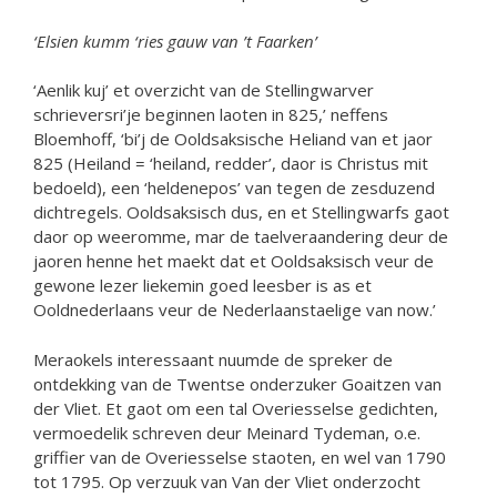
‘Elsien kumm ‘ries gauw van ’t Faarken’
‘Aenlik kuj’ et overzicht van de Stellingwarver
schrieversri’je beginnen laoten in 825,’ neffens
Bloemhoff, ‘bi’j de Ooldsaksische Heliand van et jaor
825 (Heiland = ‘heiland, redder’, daor is Christus mit
bedoeld), een ‘heldenepos’ van tegen de zesduzend
dichtregels. Ooldsaksisch dus, en et Stellingwarfs gaot
daor op weeromme, mar de taelveraandering deur de
jaoren henne het maekt dat et Ooldsaksisch veur de
gewone lezer liekemin goed leesber is as et
Ooldnederlaans veur de Nederlaanstaelige van now.’
Meraokels interessaant nuumde de spreker de
ontdekking van de Twentse onderzuker Goaitzen van
der Vliet. Et gaot om een tal Overiesselse gedichten,
vermoedelik schreven deur Meinard Tydeman, o.e.
griffier van de Overiesselse staoten, en wel van 1790
tot 1795. Op verzuuk van Van der Vliet onderzocht