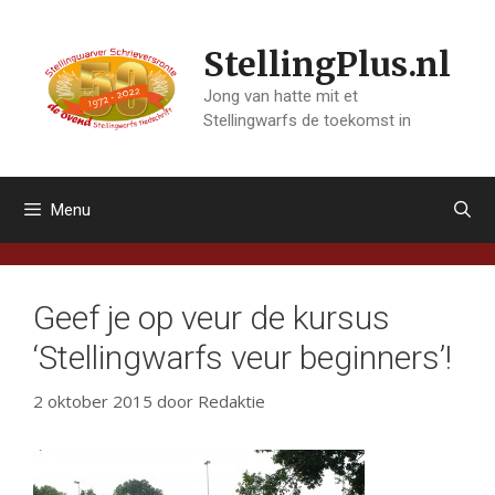
Ga
naar
StellingPlus.nl
de
inhoud
Jong van hatte mit et
Stellingwarfs de toekomst in
Menu
Geef je op veur de kursus
‘Stellingwarfs veur beginners’!
2 oktober 2015
door
Redaktie