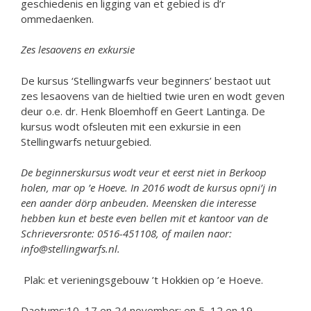
geschiedenis en ligging van et gebied is d’r
ommedaenken.
Zes lesaovens en exkursie
De kursus ‘Stellingwarfs veur beginners’ bestaot uut
zes lesaovens van de hieltied twie uren en wodt geven
deur o.e. dr. Henk Bloemhoff en Geert Lantinga. De
kursus wodt ofsleuten mit een exkursie in een
Stellingwarfs netuurgebied.
De beginnerskursus wodt veur et eerst niet in Berkoop
holen, mar op ’e Hoeve. In 2016 wodt de kursus opni’j in
een aander dörp anbeuden. Meensken die interesse
hebben kun et beste even bellen mit et kantoor van de
Schrieversronte: 0516-451108, of mailen naor:
info@stellingwarfs.nl.
Plak: et verieningsgebouw ’t Hokkien op ’e Hoeve.
Daotums:10, 17 en 24 november; en 5, 12 en 19