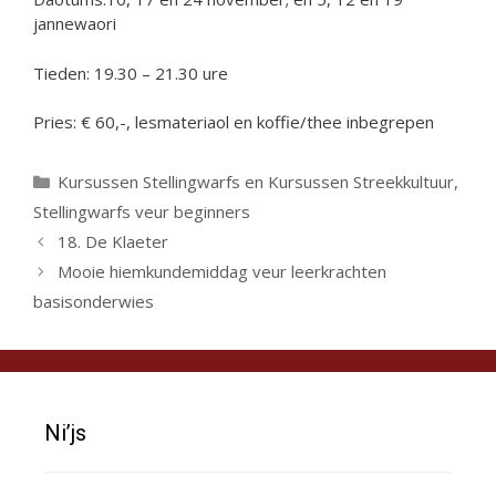
jannewaori
Tieden: 19.30 – 21.30 ure
Pries: € 60,-, lesmateriaol en koffie/thee inbegrepen
Categorieën
Kursussen Stellingwarfs en Kursussen Streekkultuur
,
Stellingwarfs veur beginners
18. De Klaeter
Mooie hiemkundemiddag veur leerkrachten
basisonderwies
Ni’js