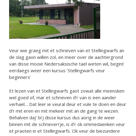
Veur wie graeg mit et schrieven van et Stellingwarfs an
de slag gaon willen zol, en meer over de aachtergrond
van disse mooie Nedersaksische tael weten wil, begint
eerdaegs weer een kursus ‘Stellingwarfs veur
beginners’
Et lezen van et Stellingwarfs gaot zowat alle meensken
wel goed of, mar et schrieven d’r van is een aander
verhael… Dat leer ie veural deur et vule te doen en deur
d’r mit eren en mit mekeer mit an de gang te wezen.
Behalven daj’ bi’j disse kursus dus aorig in de weer
binnen mit de schrieveri’je, is d’r ok ommedaenken veur
et praoten in et Stellingwarfs. Ok veur de biezundere