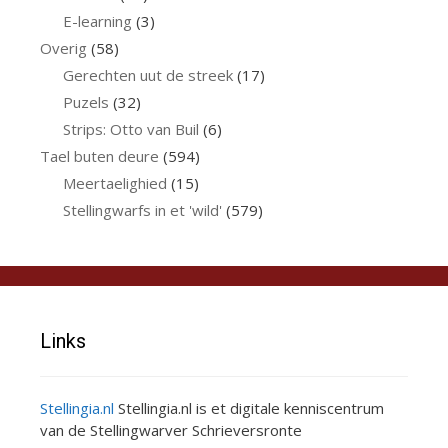
E-learning
(3)
Overig
(58)
Gerechten uut de streek
(17)
Puzels
(32)
Strips: Otto van Buil
(6)
Tael buten deure
(594)
Meertaelighied
(15)
Stellingwarfs in et 'wild'
(579)
Links
Stellingia.nl
Stellingia.nl is et digitale kenniscentrum
van de Stellingwarver Schrieversronte