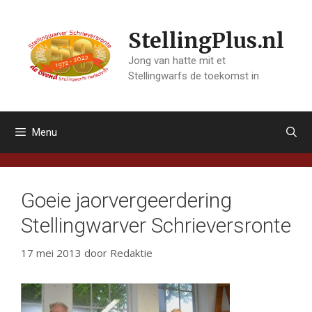
Ga
naar
StellingPlus.nl
de
inhoud
Jong van hatte mit et
Stellingwarfs de toekomst in
Menu
Goeie jaorvergeerdering
Stellingwarver Schrieversronte
17 mei 2013
door
Redaktie