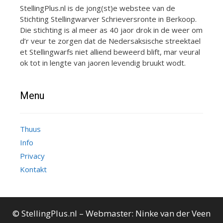
StellingPlus.nl is de jong(st)e webstee van de
Stichting Stellingwarver Schrieversronte in Berkoop.
Die stichting is al meer as 40 jaor drok in de weer om
d’r veur te zorgen dat de Nedersaksische streektael
et Stellingwarfs niet alliend beweerd blift, mar veural
ok tot in lengte van jaoren levendig bruukt wodt.
Menu
Thuus
Info
Privacy
Kontakt
© StellingPlus.nl – Webmaster:
Ninke van der Veen