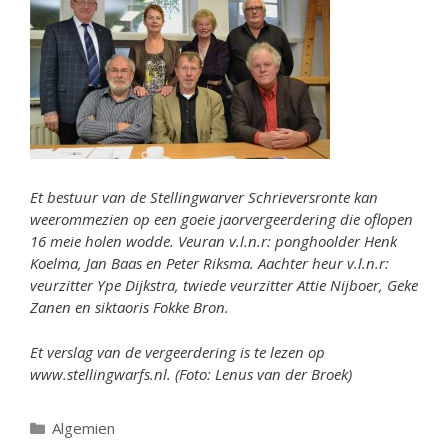
Et bestuur van de Stellingwarver Schrieversronte kan
weerommezien op een goeie jaorvergeerdering die oflopen
16 meie holen wodde. V
euran v.l.n.r: ponghoolder Henk
Koelma, Jan Baas en Peter Riksma. Aachter heur v.l.n.r:
veurzitter Ype Dijkstra, twiede veurzitter Attie Nijboer, Geke
Zanen en siktaoris Fokke Bron.
Et verslag van de vergeerdering is te lezen op
www.stellingwarfs.nl. (Foto: Lenus van der Broek)
Categorieën
Algemien