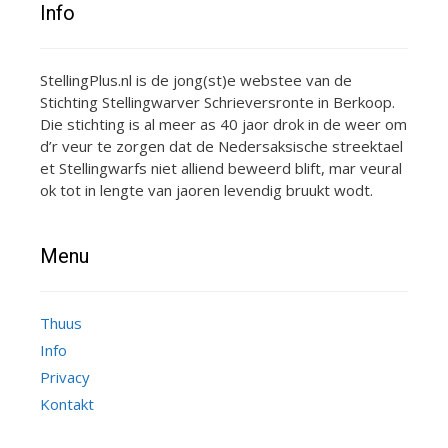
Info
StellingPlus.nl is de jong(st)e webstee van de
Stichting Stellingwarver Schrieversronte in Berkoop.
Die stichting is al meer as 40 jaor drok in de weer om
d’r veur te zorgen dat de Nedersaksische streektael
et Stellingwarfs niet alliend beweerd blift, mar veural
ok tot in lengte van jaoren levendig bruukt wodt.
Menu
Thuus
Info
Privacy
Kontakt