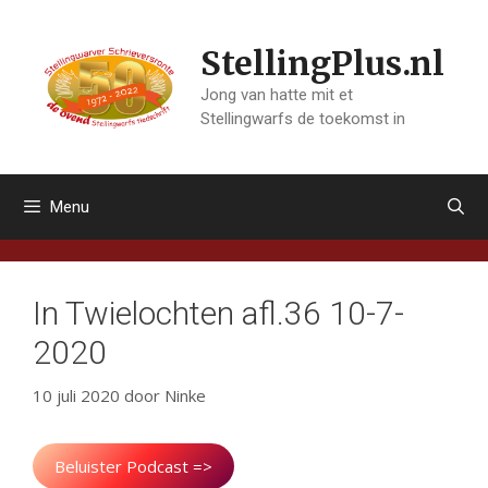
Ga
naar
StellingPlus.nl
de
inhoud
Jong van hatte mit et
Stellingwarfs de toekomst in
Menu
In Twielochten afl.36 10-7-
2020
10 juli 2020
door
Ninke
Beluister Podcast =>