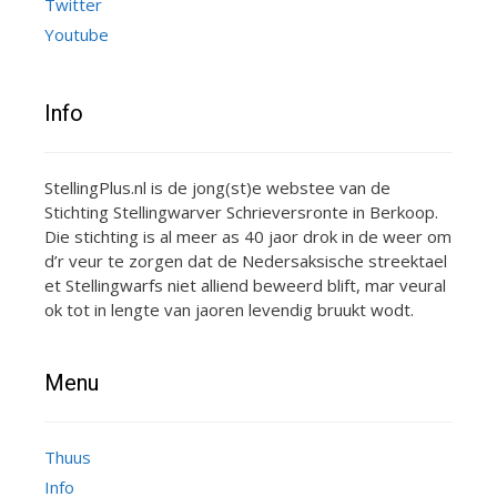
Twitter
Youtube
Info
StellingPlus.nl is de jong(st)e webstee van de
Stichting Stellingwarver Schrieversronte in Berkoop.
Die stichting is al meer as 40 jaor drok in de weer om
d’r veur te zorgen dat de Nedersaksische streektael
et Stellingwarfs niet alliend beweerd blift, mar veural
ok tot in lengte van jaoren levendig bruukt wodt.
Menu
Thuus
Info