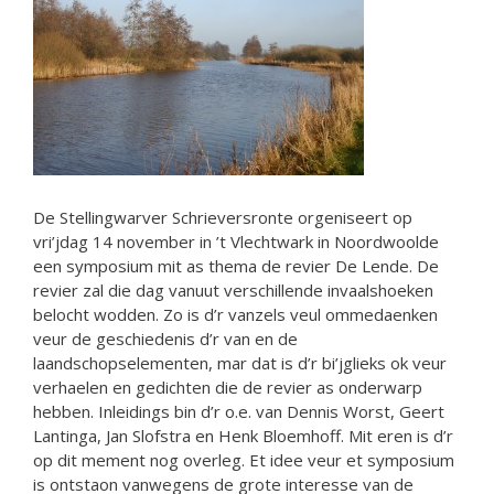
De Stellingwarver Schrieversronte orgeniseert op
vri’jdag 14 november in ’t Vlechtwark in Noordwoolde
een symposium mit as thema de revier De Lende. De
revier zal die dag vanuut verschillende invaalshoeken
belocht wodden. Zo is d’r vanzels veul ommedaenken
veur de geschiedenis d’r van en de
laandschopselementen, mar dat is d’r bi’jglieks ok veur
verhaelen en gedichten die de revier as onderwarp
hebben. Inleidings bin d’r o.e. van Dennis Worst, Geert
Lantinga, Jan Slofstra en Henk Bloemhoff. Mit eren is d’r
op dit mement nog overleg. Et idee veur et symposium
is ontstaon vanwegens de grote interesse van de