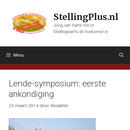
Ga
naar
StellingPlus.nl
de
inhoud
Jong van hatte mit et
Stellingwarfs de toekomst in
Menu
Lende-symposium: eerste
ankondiging
25 maart 2014
door
Redaktie