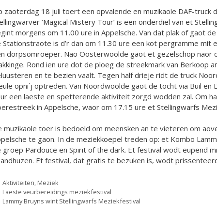
 zaoterdag 18 juli toert een opvalende en muzikaole DAF-truck d
ellingwarver ’Magical Mistery Tour’ is een onderdiel van et Stelli
gint morgens om 11.00 ure in Appelsche. Van dat plak of gaot d
 Stationstraote is d’r dan om 11.30 ure een kot pergramme mi
n dörpsomroeper. Nao Oosterwoolde gaot et gezelschop naor d
kkinge. Rond ien ure dot de ploeg de streekmark van Berkoop an
luusteren en te bezien vaalt. Tegen half drieje ridt de truck No
ule opni´j optreden. Van Noordwoolde gaot de tocht via Buil en 
ur een laeste en spetterende aktiviteit zorgd wodden zal. Om h
erestreek in Appelsche, waor om 17.15 ure et Stellingwarfs Mezie
 muzikaole toer is bedoeld om meensken an te vieteren om aovens
pelsche te gaon. In de meziekkoepel treden op: et Kombo Lammy
 groep Pardouce en Spirit of the dark. Et festival wodt eupend
andhuzen. Et festival, dat gratis te bezuken is, wodt prissentee
Categorieën
Aktiviteiten
,
Meziek
Laeste veurbereidings meziekfestival
Lammy Bruyns wint Stellingwarfs Meziekfestival