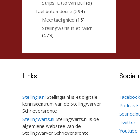
Strips: Otto van Buil
(6)
Tael buten deure
(594)
Meertaelighied
(15)
Stellingwarfs in et 'wild'
(579)
Links
Social
Stellingia.nl
Stellingia.nl is et digitale
Facebook
kenniscentrum van de Stellingwarver
Podcasts
Schrieversronte
Soundclo
Stellingwarfs.nl
Stellingwarfs.nl is de
Twitter
algemiene webstee van de
Youtube
Stellingwarver Schrieversronte