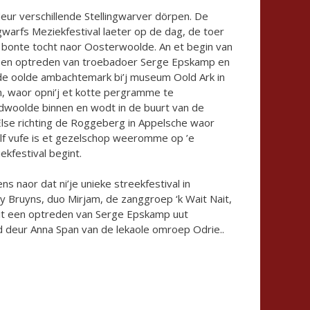
eur verschillende Stellingwarver dörpen. De
ngwarfs Meziekfestival laeter op de dag, de toer
e bonte tocht naor Oosterwoolde. An et begin van
t een optreden van troebadoer Serge Epskamp en
e oolde ambachtemark bi’j museum Oold Ark in
, waor opni’j et kotte pergramme te
ordwoolde binnen en wodt in de buurt van de
Else richting de Roggeberg in Appelsche waor
alf vufe is et gezelschop weeromme op ’e
kfestival begint.
 naor dat ni’je unieke streekfestival in
 Bruyns, duo Mirjam, de zanggroep ‘k Wait Nait,
 mit een optreden van Serge Epskamp uut
rd deur Anna Span van de lekaole omroep Odrie..