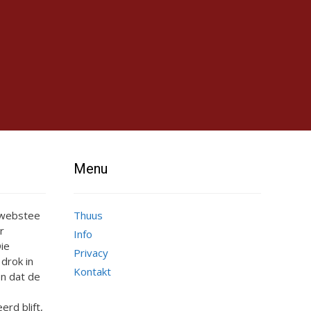
Menu
e webstee
Thuus
r
Info
ie
Privacy
 drok in
Kontakt
n dat de
erd blift,