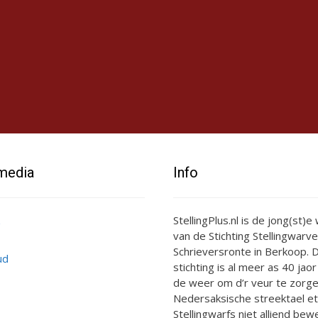
 media
Info
StellingPlus.nl is de jong(st)
van de Stichting Stellingwarve
Schrieversronte in Berkoop. D
ud
stichting is al meer as 40 jaor
de weer om d’r veur te zorge
Nedersaksische streektael et
Stellingwarfs niet alliend bewe