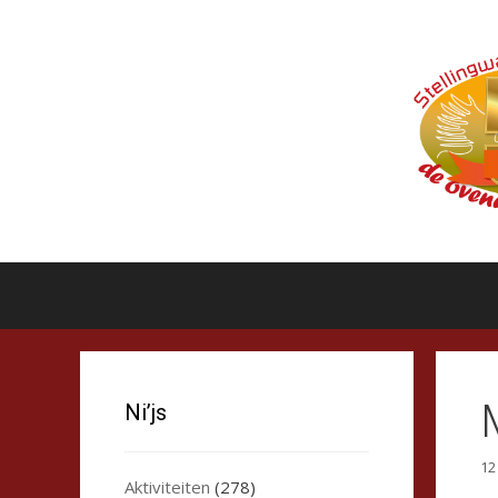
Ga
naar
de
inhoud
Ni’js
12
Aktiviteiten
(278)