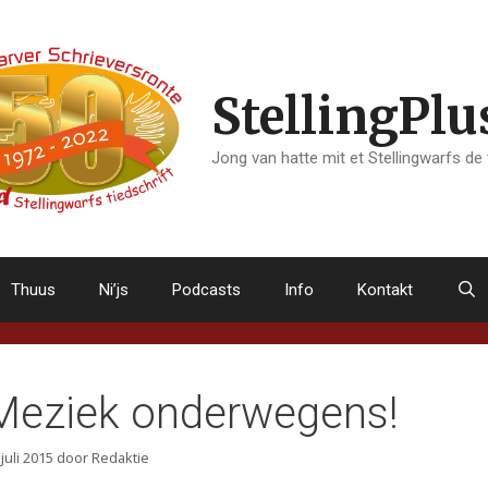
StellingPlu
Jong van hatte mit et Stellingwarfs de
Thuus
Ni’js
Podcasts
Info
Kontakt
Meziek onderwegens!
 juli 2015
door
Redaktie