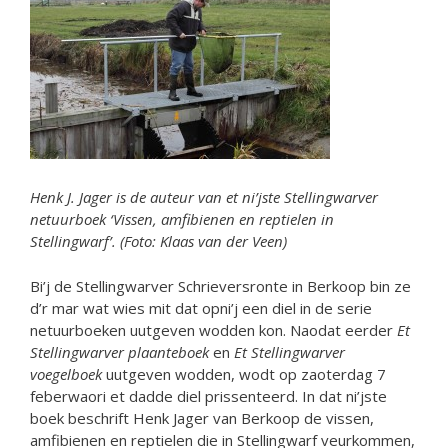
Henk J. Jager is de auteur van et ni’jste Stellingwarver
netuurboek ‘Vissen, amfibienen en reptielen in
Stellingwarf’. (Foto: Klaas van der Veen)
Bi’j de Stellingwarver Schrieversronte in Berkoop bin ze
d’r mar wat wies mit dat opni’j een diel in de serie
netuurboeken uutgeven wodden kon. Naodat eerder
Et
Stellingwarver plaanteboek
en
Et Stellingwarver
voegelboek
uutgeven wodden, wodt op zaoterdag 7
feberwaori et dadde diel prissenteerd. In dat ni’jste
boek beschrift Henk Jager van Berkoop de vissen,
amfibienen en reptielen die in Stellingwarf veurkommen,