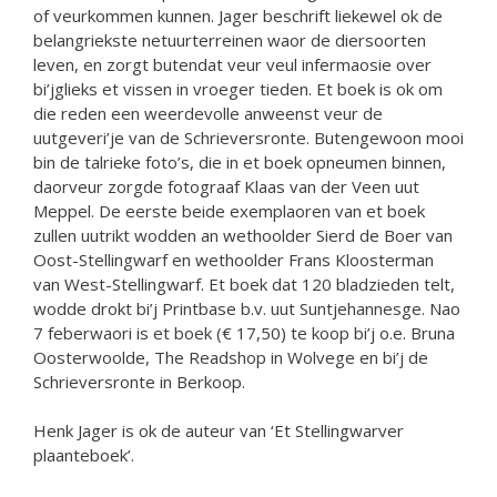
of veurkommen kunnen. Jager beschrift liekewel ok de
belangriekste netuurterreinen waor de diersoorten
leven, en zorgt butendat veur veul infermaosie over
bi’jglieks et vissen in vroeger tieden. Et boek is ok om
die reden een weerdevolle anweenst veur de
uutgeveri’je van de Schrieversronte. Butengewoon mooi
bin de talrieke foto’s, die in et boek opneumen binnen,
daorveur zorgde fotograaf Klaas van der Veen uut
Meppel. De eerste beide exemplaoren van et boek
zullen uutrikt wodden an wethoolder Sierd de Boer van
Oost-Stellingwarf en wethoolder Frans Kloosterman
van West-Stellingwarf. Et boek dat 120 bladzieden telt,
wodde drokt bi’j Printbase b.v. uut Suntjehannesge. Nao
7 feberwaori is et boek (€ 17,50) te koop bi’j o.e. Bruna
Oosterwoolde, The Readshop in Wolvege en bi’j de
Schrieversronte in Berkoop.
Henk Jager is ok de auteur van ‘Et Stellingwarver
plaanteboek’.