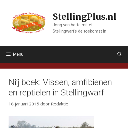
Ga
naar
StellingPlus.nl
de
inhoud
Jong van hatte mit et
Stellingwarfs de toekomst in
Menu
Ni’j boek: Vissen, amfibienen
en reptielen in Stellingwarf
18 januari 2015
door
Redaktie