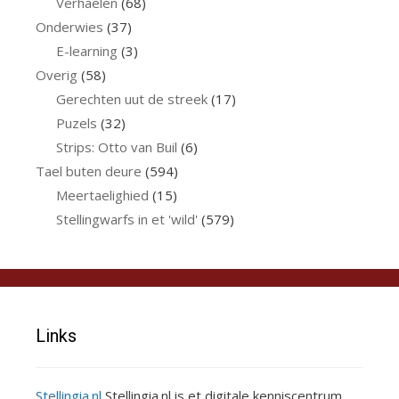
Verhaelen
(68)
Onderwies
(37)
E-learning
(3)
Overig
(58)
Gerechten uut de streek
(17)
Puzels
(32)
Strips: Otto van Buil
(6)
Tael buten deure
(594)
Meertaelighied
(15)
Stellingwarfs in et 'wild'
(579)
Links
Stellingia.nl
Stellingia.nl is et digitale kenniscentrum