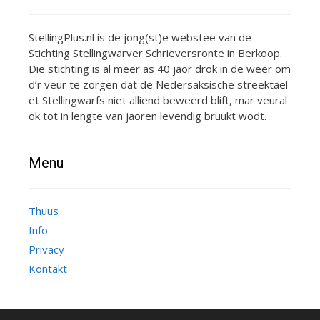
StellingPlus.nl is de jong(st)e webstee van de
Stichting Stellingwarver Schrieversronte in Berkoop.
Die stichting is al meer as 40 jaor drok in de weer om
d’r veur te zorgen dat de Nedersaksische streektael
et Stellingwarfs niet alliend beweerd blift, mar veural
ok tot in lengte van jaoren levendig bruukt wodt.
Menu
Thuus
Info
Privacy
Kontakt