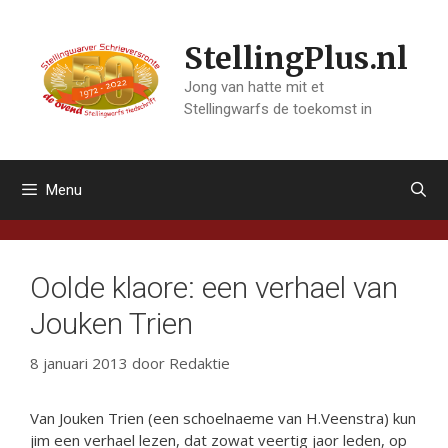
Ga
naar
StellingPlus.nl
de
inhoud
Jong van hatte mit et
Stellingwarfs de toekomst in
Menu
Oolde klaore: een verhael van
Jouken Trien
8 januari 2013
door
Redaktie
Van Jouken Trien (een schoelnaeme van H.Veenstra) kun
jim een verhael lezen, dat zowat veertig jaor leden, op