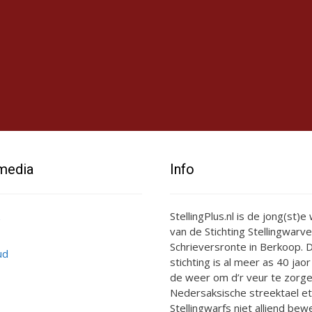
 media
Info
StellingPlus.nl is de jong(st)
van de Stichting Stellingwarve
Schrieversronte in Berkoop. D
ud
stichting is al meer as 40 jaor
de weer om d’r veur te zorge
Nedersaksische streektael et
Stellingwarfs niet alliend bewe