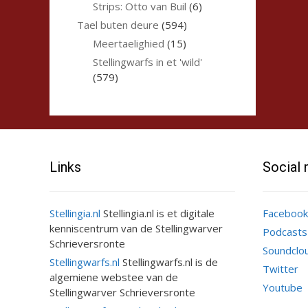
Strips: Otto van Buil
(6)
Tael buten deure
(594)
Meertaelighied
(15)
Stellingwarfs in et 'wild'
(579)
Links
Social
Stellingia.nl
Stellingia.nl is et digitale
Facebook
kenniscentrum van de Stellingwarver
Podcasts
Schrieversronte
Soundclo
Stellingwarfs.nl
Stellingwarfs.nl is de
Twitter
algemiene webstee van de
Youtube
Stellingwarver Schrieversronte