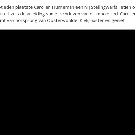
tleden plaetste Carolien Hunneman een ni’j Stellingwarfs lietien o
rtelt zels de anleiding van et schrieven van dit mooie lied. Caroli
mt van oorsprong van Oosterwoolde. Kiek,luuster en geniet: