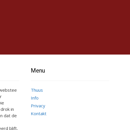
Menu
e webstee
Thuus
r
Info
ie
Privacy
 drok in
Kontakt
n dat de
erd blift,