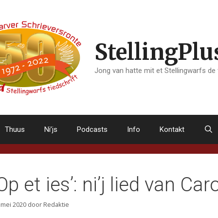
StellingPlu
Jong van hatte mit et Stellingwarfs de
Thuus
Ni’js
Podcasts
Info
Kontakt
‘Op et ies’: ni’j lied van 
 mei 2020
door
Redaktie