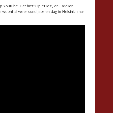
p Youtube. Dat hiet ‘Op et ies’, en Carolien
en woont al weer sund jaor en dag in Helsinki, mar