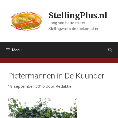
Ga
naar
StellingPlus.nl
de
inhoud
Jong van hatte mit et
Stellingwarfs de toekomst in
Menu
Pietermannen in De Kuunder
18 september 2016
door
Redaktie