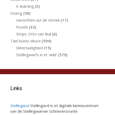
E-learning
(3)
Overig
(58)
Gerechten uut de streek
(17)
Puzels
(32)
Strips: Otto van Buil
(6)
Tael buten deure
(594)
Meertaelighied
(15)
Stellingwarfs in et 'wild'
(579)
Links
Stellingia.nl
Stellingia.nl is et digitale kenniscentrum
van de Stellingwarver Schrieversronte