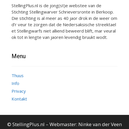
StellingPlus.nl is de jong(st)e webstee van de
Stichting Stellingwarver Schrieversronte in Berkoop.
Die stichting is al meer as 40 jaor drok in de weer om
d’r veur te zorgen dat de Nedersaksische streektael
et Stellingwarfs niet alliend beweerd blift, mar veural
ok tot in lengte van jaoren levendig bruukt wodt.
Menu
Thuus
Info
Privacy
Kontakt
© StellingPlus.nl – Webmaster:
Ninke van der Veen