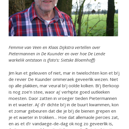
Femmie van Veen en Klaas Dijkstra vertellen over
Pietermannen in De Kuunder en over hoe De Lende
warkelik ontstaon is (foto’s: Sietske Bloemhoff)
Jim kun et geleuven of niet, mar in twielochten kon et bi’j
de revier De Kuunder ommeraek geveerlik wezen. Niet
op alle plakken, mar veural bi’j oolde kolken. Bi’j Berkoop
is nog zoe’n stee, waor aj’ verhipte goed uutkieken
moesten. Daor zatten in vroeger tieden Pietermannen
in et waeter. Aj’ d’r dichte bi’j in de buurt kwammen, kon
et zomar gebeuren dat die je bi’j de bienen grepen en
je et waeter in trokken… Hoe dat allemaole percies zat,
en as et d’r vandaege-de-dag ok nog zo geveerlik is,