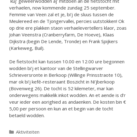
kuj’ geweerwodden aj’ mitdoen an de fietstocht mit
verhaelen, now kommende zundag 25 september.
Femmie van Veen zal et je, bi’j de sluus tussen de
Meulereed en de Tjongervallei, percies uutstokken! Ok
op drie ere plakken staon verhaelevertellers klaor, zoas
Johan Veenstra (Cranberryfarm, De Hoeve), Klaas
Dijkstra (begin De Lende, Tronde) en Frank Spijkers
(Karkeweg, Buil).
De fietstocht kan tussen 10.00 en 12.00 ure begonnen
wodden bi’j et kantoor van de Stellingwarver
Schrieversronte in Berkoop (Willinge Prinsstraote 10),
mar ok bi’j kefé-resteraant Boszicht in Ni’jberkoop
(Bovenweg 26). De tocht is 52 kilemeter, mar kan
onderwegens makkelik inkot wodden. An et aende is d’r
veur ieder een aorighied as andaenken. De kosten bin €
5,00 per persoon en kun an et begin van de tocht
betaeld wodden.
Categorieën
Aktiviteiten