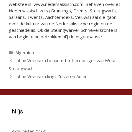
webstee is: www.nedersaksisch.com. Behalven over et
Nedersaksisch zels (Grunnings, Drents, Stellingwarfs,
Sallaans, Twents, Aachterhoeks, Veluws) zal die gaon
over de kultuur van de Nedersaksische regio en de
geschiedenis. Ok de Stellingwarver Schrieversronte is
van begin of an betrokken bi’j de orgenisaosie.
Categorieën
Algemien
Johan Veenstra benuumd tot ereburger van West-
Stellingwarf
Johan Veenstra krigt Zulveren Anjer
Ni’js
Aktiviteiten
(278)