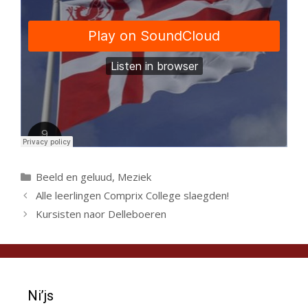
Categorieën
Beeld en geluud
,
Meziek
Alle leerlingen Comprix College slaegden!
Kursisten naor Delleboeren
Ni’js