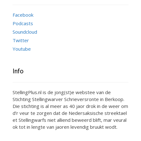
Facebook
Podcasts
Soundcloud
Twitter
Youtube
Info
StellingPlus.nl is de jong(st)e webstee van de
Stichting Stellingwarver Schrieversronte in Berkoop.
Die stichting is al meer as 40 jaor drok in de weer om
d’r veur te zorgen dat de Nedersaksische streektael
et Stellingwarfs niet alliend beweerd blift, mar veural
ok tot in lengte van jaoren levendig bruukt wodt.