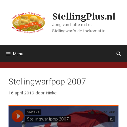
Ga
naar
StellingPlus.nl
de
inhoud
Jong van hatte mit et
Stellingwarfs de toekomst in
Menu
Stellingwarfpop 2007
16 april 2019
door
Ninke