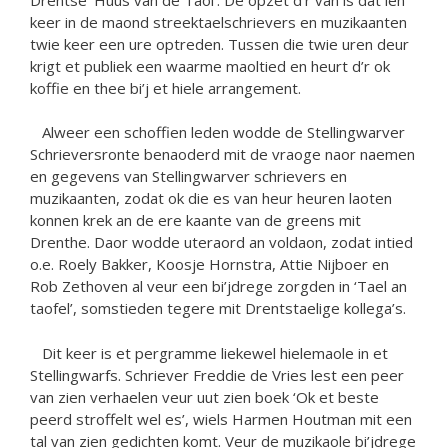
keer in de maond streektaelschrievers en muzikaanten
twie keer een ure optreden. Tussen die twie uren deur
krigt et publiek een waarme maoltied en heurt d’r ok
koffie en thee bi’j et hiele arrangement.
Alweer een schoffien leden wodde de Stellingwarver
Schrieversronte benaoderd mit de vraoge naor naemen
en gegevens van Stellingwarver schrievers en
muzikaanten, zodat ok die es van heur heuren laoten
konnen krek an de ere kaante van de greens mit
Drenthe. Daor wodde uteraord an voldaon, zodat intied
o.e. Roely Bakker, Koosje Hornstra, Attie Nijboer en
Rob Zethoven al veur een bi’jdrege zorgden in ‘Tael an
taofel’, somstieden tegere mit Drentstaelige kollega’s.
Dit keer is et pergramme liekewel hielemaole in et
Stellingwarfs. Schriever Freddie de Vries lest een peer
van zien verhaelen veur uut zien boek ‘Ok et beste
peerd stroffelt wel es’, wiels Harmen Houtman mit een
tal van zien gedichten komt. Veur de muzikaole bi’jdrege