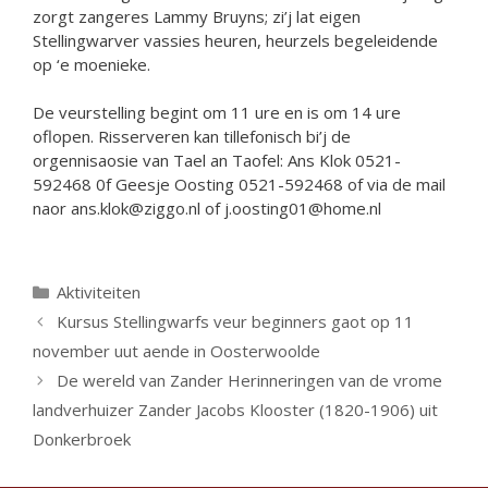
zorgt zangeres Lammy Bruyns; zi’j lat eigen
Stellingwarver vassies heuren, heurzels begeleidende
op ‘e moenieke.
De veurstelling begint om 11 ure en is om 14 ure
oflopen. Risserveren kan tillefonisch bi’j de
orgennisaosie van Tael an Taofel: Ans Klok 0521-
592468 0f Geesje Oosting 0521-592468 of via de mail
naor ans.klok@ziggo.nl of j.oosting01@home.nl
Categorieën
Aktiviteiten
Kursus Stellingwarfs veur beginners gaot op 11
november uut aende in Oosterwoolde
De wereld van Zander Herinneringen van de vrome
landverhuizer Zander Jacobs Klooster (1820-1906) uit
Donkerbroek