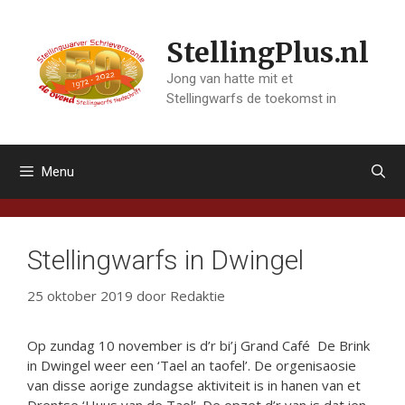
Ga
naar
StellingPlus.nl
de
inhoud
Jong van hatte mit et
Stellingwarfs de toekomst in
Menu
Stellingwarfs in Dwingel
25 oktober 2019
door
Redaktie
Op zundag 10 november is d’r bi’j Grand Café De Brink
in Dwingel weer een ‘Tael an taofel’. De orgenisaosie
van disse aorige zundagse aktiviteit is in hanen van et
Drentse ‘Huus van de Taol’. De opzet d’r van is dat ien