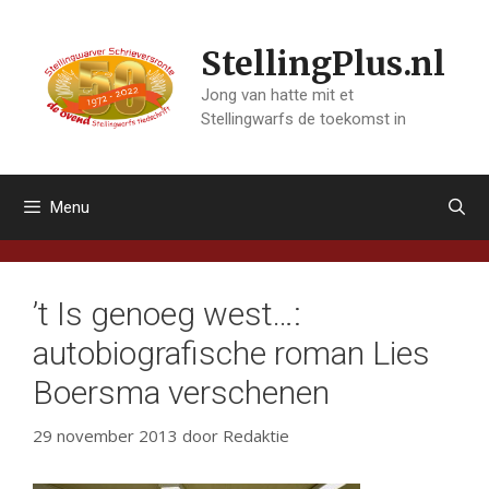
Ga
naar
StellingPlus.nl
de
inhoud
Jong van hatte mit et
Stellingwarfs de toekomst in
Menu
’t Is genoeg west…:
autobiografische roman Lies
Boersma verschenen
29 november 2013
door
Redaktie