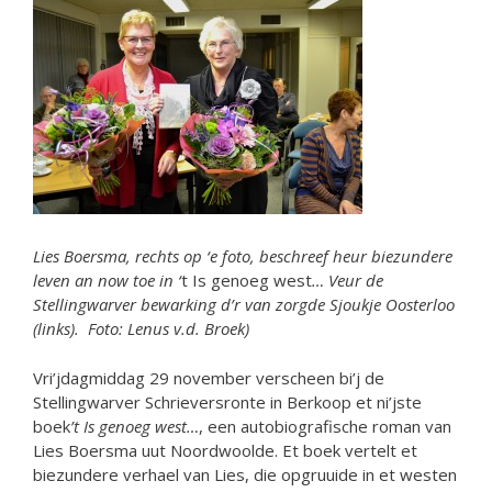
Lies Boersma, rechts op ‘e foto, beschreef heur biezundere
leven an now toe in ‘
t Is genoeg west
… Veur de
Stellingwarver bewarking d’r van zorgde Sjoukje Oosterloo
(links). Foto: Lenus v.d. Broek)
Vri’jdagmiddag 29 november verscheen bi’j de
Stellingwarver Schrieversronte in Berkoop et ni’jste
boek
’t Is genoeg west…
, een autobiografische roman van
Lies Boersma uut Noordwoolde. Et boek vertelt et
biezundere verhael van Lies, die opgruuide in et westen