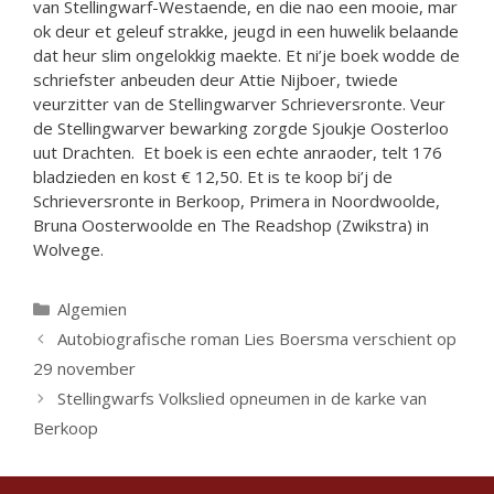
van Stellingwarf-Westaende, en die nao een mooie, mar
ok deur et geleuf strakke, jeugd in een huwelik belaande
dat heur slim ongelokkig maekte. Et ni’je boek wodde de
schriefster anbeuden deur Attie Nijboer, twiede
veurzitter van de Stellingwarver Schrieversronte. Veur
de Stellingwarver bewarking zorgde Sjoukje Oosterloo
uut Drachten. Et boek is een echte anraoder, telt 176
bladzieden en kost € 12,50. Et is te koop bi’j de
Schrieversronte in Berkoop, Primera in Noordwoolde,
Bruna Oosterwoolde en The Readshop (Zwikstra) in
Wolvege.
Categorieën
Algemien
Autobiografische roman Lies Boersma verschient op
29 november
Stellingwarfs Volkslied opneumen in de karke van
Berkoop