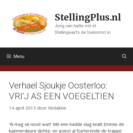
Ga
naar
StellingPlus.nl
de
inhoud
Jong van hatte mit et
Stellingwarfs de toekomst in
Menu
Verhael Sjoukje Oosterloo:
VRI’J AS EEN VOEGELTIEN
14 april 2015
door
Redaktie
‘Ik mag ok nooit wat!’ Mit een hadde slag knalt Emmie de
kaemerdeure dichte, en goest al foeterende de trappe