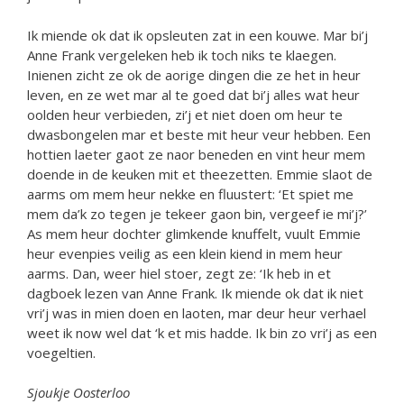
Ik miende ok dat ik opsleuten zat in een kouwe. Mar bi’j
Anne Frank vergeleken heb ik toch niks te klaegen.
Inienen zicht ze ok de aorige dingen die ze het in heur
leven, en ze wet mar al te goed dat bi’j alles wat heur
oolden heur verbieden, zi’j et niet doen om heur te
dwasbongelen mar et beste mit heur veur hebben. Een
hottien laeter gaot ze naor beneden en vint heur mem
doende in de keuken mit et theezetten. Emmie slaot de
aarms om mem heur nekke en fluustert: ‘Et spiet me
mem da’k zo tegen je tekeer gaon bin, vergeef ie mi’j?’
As mem heur dochter glimkende knuffelt, vuult Emmie
heur evenpies veilig as een klein kiend in mem heur
aarms. Dan, weer hiel stoer, zegt ze: ‘Ik heb in et
dagboek lezen van Anne Frank. Ik miende ok dat ik niet
vri’j was in mien doen en laoten, mar deur heur verhael
weet ik now wel dat ‘k et mis hadde. Ik bin zo vri’j as een
voegeltien.
Sjoukje Oosterloo