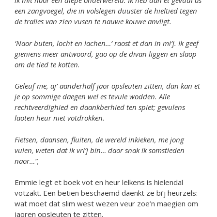
ik mit naor een diepe onderwereld. Ik heb dan et gevuul as
een zangvoegel, die in volslegen duuster de hieltied tegen
de tralies van zien vusen te nauwe kouwe anvligt.
‘
Naor buten, locht en lachen
…’
raost et dan in mi
’
j. Ik geef
gieniens meer antwoord, gao op de divan liggen en slaop
om de tied te kotten.
Geleuf me, aj
’
aanderhalf jaor opsleuten zitten, dan kan et
je op sommige daegen wel es tevule wodden. Alle
rechtveerdighied en daankberhied ten spiet; gevulens
laoten heur niet votdrokken.
Fietsen, daansen, fluiten, de wereld inkieken, me jong
vulen, weten dat ik vri
’
j bin
…
daor snak ik somstieden
naor
…”
,
Emmie legt et boek vot en heur lelkens is hielendal
votzakt. Een betien beschaemd daenkt ze bi’j heurzels:
wat moet dat slim west wezen veur zoe’n maegien om
jaoren opsleuten te zitten.