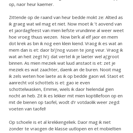
op, naor heur kaemer.
Zittende op de raand van heur bedde mokt ze: Altied as
ik graeg wat wil mag et niet. Now moet ik ’t aovend van
et jaordagfeest van mien liefste vrundinne al weer weet
hoe vroeg thuus wezen. Now bin’k al elf jaor en mem
dot krek as bin ik nog een klein kiend. Vraog ik es wat an
mem dan is et: daor bi’j’nog vusen te jong veur. Vraog ik
wat an heit zegt hi’j: dat vertel ik je laeter wel aj’groot
binnen. As mien meziek wat luud anstaot is et: zet je
meziek es wat zaachter, daenk an de buren. Nooit mag
ik zels weten hoe laete as ik op bedde gaon wil. Staot et
aanrecht vol schottels is et: gao ie even
schottelwasken, Emmie, wiels ik daor hielendal gien
nocht an heb. Zit ik es lekker mit mien koptillefoon op en
mit de bienen op taofel, wodt d’r votdaolik weer zegd:
voeten van taofel!
Op schoele is et al krekkengeliek. Daor mag ik niet
zonder te vraogen de klasse uutlopen en et mobieltien