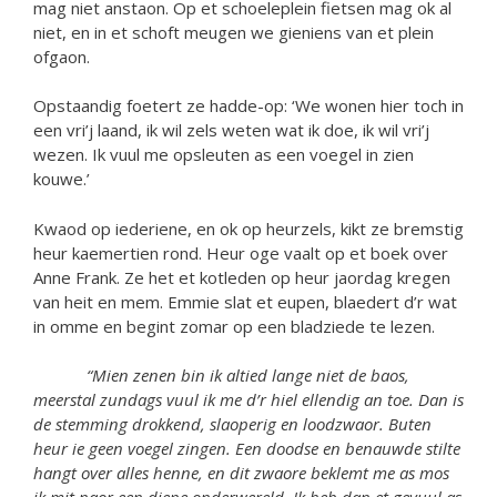
mag niet anstaon. Op et schoeleplein fietsen mag ok al
niet, en in et schoft meugen we gieniens van et plein
ofgaon.
Opstaandig foetert ze hadde-op: ‘We wonen hier toch in
een vri’j laand, ik wil zels weten wat ik doe, ik wil vri’j
wezen. Ik vuul me opsleuten as een voegel in zien
kouwe.’
Kwaod op iederiene, en ok op heurzels, kikt ze bremstig
heur kaemertien rond. Heur oge vaalt op et boek over
Anne Frank. Ze het et kotleden op heur jaordag kregen
van heit en mem. Emmie slat et eupen, blaedert d’r wat
in omme en begint zomar op een bladziede te lezen.
“
Mien zenen bin ik altied lange niet de baos,
meerstal zundags vuul ik me d
’
r hiel ellendig an toe. Dan is
de stemming drokkend, slaoperig en loodzwaor. Buten
heur ie geen voegel zingen. Een doodse en benauwde stilte
hangt over alles henne, en dit zwaore beklemt me as mos