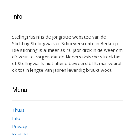
Info
StellingPlus.nl is de jong(st)e webstee van de
Stichting Stellingwarver Schrieversronte in Berkoop.
Die stichting is al meer as 40 jaor drok in de weer om
d’r veur te zorgen dat de Nedersaksische streektael
et Stellingwarfs niet alliend beweerd blift, mar veural
ok tot in lengte van jaoren levendig bruukt wodt.
Menu
Thuus
Info
Privacy
Kontakt