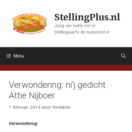
Ga
naar
StellingPlus.nl
de
inhoud
Jong van hatte mit et
Stellingwarfs de toekomst in
Menu
Verwondering: ni’j gedicht
Attie Nijboer
1 februari 2014
door
Redaktie
Verwondering