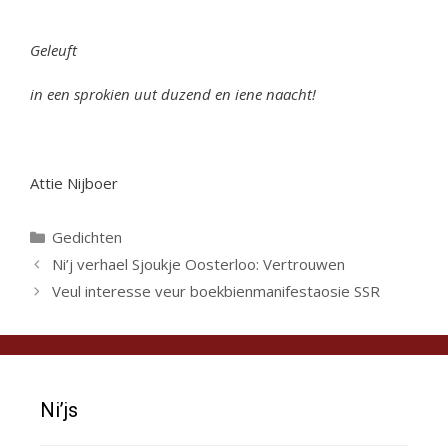
Geleuft
in een sprokien uut duzend en iene naacht!
Attie Nijboer
Categorieën
Gedichten
Ni’j verhael Sjoukje Oosterloo: Vertrouwen
Veul interesse veur boekbienmanifestaosie SSR
Ni’js