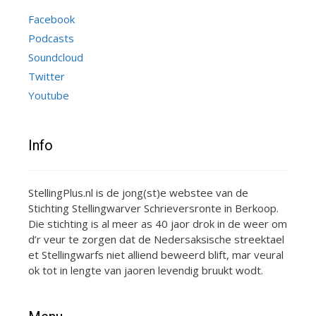
Facebook
Podcasts
Soundcloud
Twitter
Youtube
Info
StellingPlus.nl is de jong(st)e webstee van de
Stichting Stellingwarver Schrieversronte in Berkoop.
Die stichting is al meer as 40 jaor drok in de weer om
d’r veur te zorgen dat de Nedersaksische streektael
et Stellingwarfs niet alliend beweerd blift, mar veural
ok tot in lengte van jaoren levendig bruukt wodt.