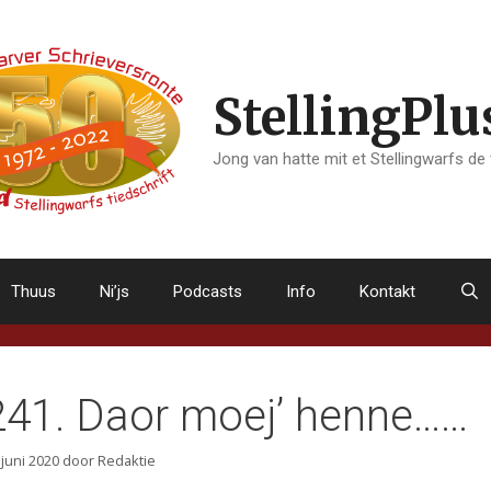
StellingPlu
Jong van hatte mit et Stellingwarfs de
Thuus
Ni’js
Podcasts
Info
Kontakt
241. Daor moej’ henne……
 juni 2020
door
Redaktie