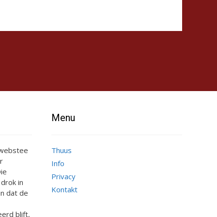
Menu
e webstee
Thuus
r
Info
ie
Privacy
 drok in
Kontakt
n dat de
erd blift,