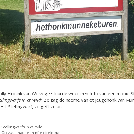
lly Huinink van Wolvege stuurde weer een foto van een mooie St
ellingwarfs in et ‘wild’
. Ze zag de naeme van et jeugdhonk van Mun
st-Stellingwarf, zo geft ze an.
Categorieën
Stellingwarfs in et 'wild'
Op zuuk naor een ni’je direkteur