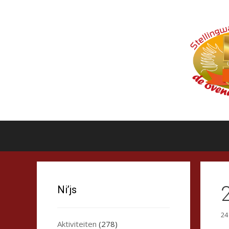
Ga
naar
de
inhoud
Ni’js
24
Aktiviteiten
(278)