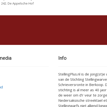
242. De Appelsche Hof
 media
Info
StellingPlus.nl is de jong(st)
van de Stichting Stellingwarve
Schrieversronte in Berkoop. D
ud
stichting is al meer as 40 jaor
de weer om d’r veur te zorge
Nedersaksische streektael et
Stellingwarfs niet alliend bewe