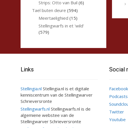
Strips: Otto van Buil
(6)
Tael buten deure
(594)
Meertaelighied
(15)
Stellingwarfs in et 'wild'
(579)
Links
Social
Stellingia.nl
Stellingia.nl is et digitale
Facebook
kenniscentrum van de Stellingwarver
Podcasts
Schrieversronte
Soundclo
Stellingwarfs.nl
Stellingwarfs.nl is de
Twitter
algemiene webstee van de
Youtube
Stellingwarver Schrieversronte