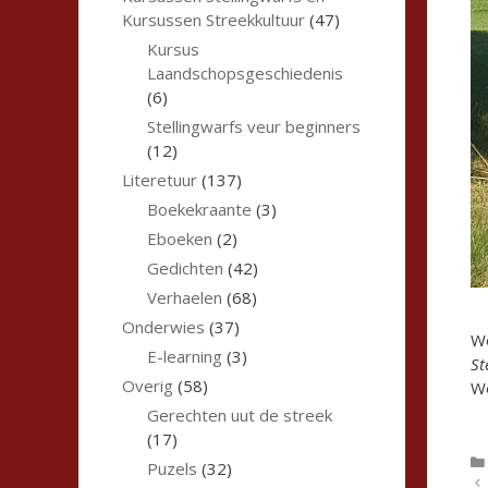
Kursussen Streekkultuur
(47)
Kursus
Laandschopsgeschiedenis
(6)
Stellingwarfs veur beginners
(12)
Literetuur
(137)
Boekekraante
(3)
Eboeken
(2)
Gedichten
(42)
Verhaelen
(68)
Onderwies
(37)
Wo
E-learning
(3)
St
Overig
(58)
We
Gerechten uut de streek
(17)
Puzels
(32)