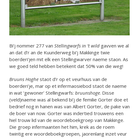
Bi’j nommer 277 van
Stellingwarfs in ’t wild
gavven we al
an dat d’r an de Kuunderweg bi’j Makkinge twie
boerderi’jen mit elk een Stellingwarver naeme staon. As
we goed teld hebben betekent dat 50% van die weg!
Bruuns Hoghe
staot d’r op et veurhuus van de
boerderi’je, mar op et infermaosiebod staot de naeme
in wat ‘gewoner’ Stellingwarfs:
bruunshoge
. Disse
(veld)naeme was al bekend bi’j de femilie Gorter doe et
bedrief nog in hanen was van Albert Gorter, de pake van
de boer van now. Gorter was indertied trouwens een
hiel trouw lid van de woordeboekgroep van Makkinge.
Die groep infermaanten het him, krek as de roem
twintig ere woordeboekgroepen, jaorenlang inzet veur