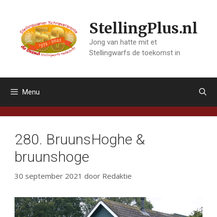
Ga
naar
StellingPlus.nl
de
inhoud
Jong van hatte mit et
Stellingwarfs de toekomst in
Menu
280. BruunsHoghe &
bruunshoge
30 september 2021
door
Redaktie