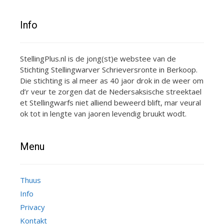
Info
StellingPlus.nl is de jong(st)e webstee van de
Stichting Stellingwarver Schrieversronte in Berkoop.
Die stichting is al meer as 40 jaor drok in de weer om
d’r veur te zorgen dat de Nedersaksische streektael
et Stellingwarfs niet alliend beweerd blift, mar veural
ok tot in lengte van jaoren levendig bruukt wodt.
Menu
Thuus
Info
Privacy
Kontakt