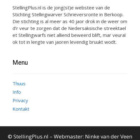
StellingPlus.nl is de jong(st)e webstee van de
Stichting Stellingwarver Schrieversronte in Berkoop.
Die stichting is al meer as 40 jaor drok in de weer om
d’r veur te zorgen dat de Nedersaksische streektael
et Stellingwarfs niet alliend beweerd blift, mar veural
ok tot in lengte van jaoren levendig bruukt wodt.
Menu
Thuus
Info
Privacy
Kontakt
© StellingPlus.nl – Webmaster:
Ninke van der Veen