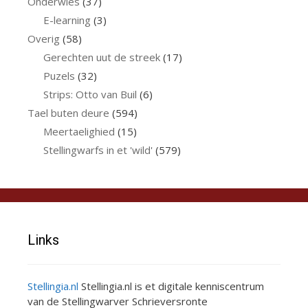
Onderwies
(37)
E-learning
(3)
Overig
(58)
Gerechten uut de streek
(17)
Puzels
(32)
Strips: Otto van Buil
(6)
Tael buten deure
(594)
Meertaelighied
(15)
Stellingwarfs in et 'wild'
(579)
Links
Stellingia.nl
Stellingia.nl is et digitale kenniscentrum
van de Stellingwarver Schrieversronte