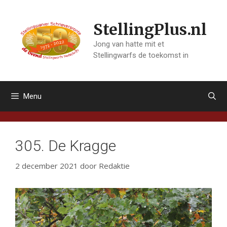
Ga
naar
StellingPlus.nl
de
inhoud
Jong van hatte mit et
Stellingwarfs de toekomst in
Menu
305. De Kragge
2 december 2021
door
Redaktie