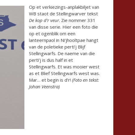
Op et verkiezings-anplakbiljet van
WB staot de Stellingwarver tekst
De kop d’r veur
. Zie nommer 331
van disse serie. Hier een foto die
op et ogenblik om een
lanteernpaol in Ni’jhooltpae hangt
van de poletieke perti’j Blijf
Stellingwarfs. De naeme van die
perti’j is dus half in et
Stellingwarfs. Et was mooier west
as et Blief Stellingwarfs west was.
Mar… et begin is d’r!
(Foto en tekst:
Johan Veenstra)