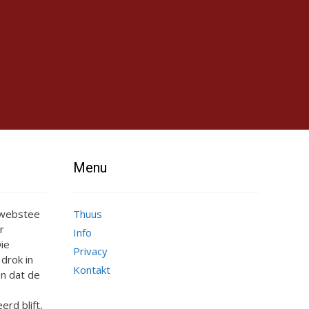
Menu
e webstee
Thuus
r
Info
ie
Privacy
 drok in
Kontakt
n dat de
erd blift,