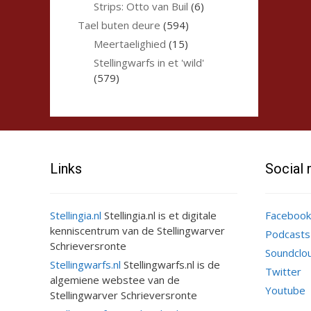
Strips: Otto van Buil
(6)
Tael buten deure
(594)
Meertaelighied
(15)
Stellingwarfs in et 'wild'
(579)
Links
Social
Stellingia.nl
Stellingia.nl is et digitale
Facebook
kenniscentrum van de Stellingwarver
Podcasts
Schrieversronte
Soundclo
Stellingwarfs.nl
Stellingwarfs.nl is de
Twitter
algemiene webstee van de
Youtube
Stellingwarver Schrieversronte