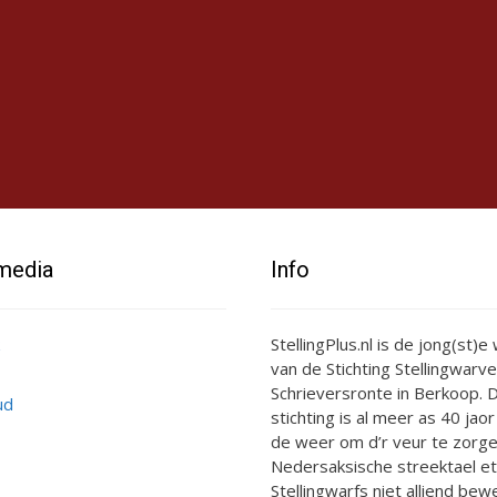
 media
Info
StellingPlus.nl is de jong(st)
van de Stichting Stellingwarve
Schrieversronte in Berkoop. D
ud
stichting is al meer as 40 jaor
de weer om d’r veur te zorge
Nedersaksische streektael et
Stellingwarfs niet alliend bewe