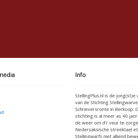
 media
Info
StellingPlus.nl is de jong(st)
van de Stichting Stellingwarve
Schrieversronte in Berkoop. D
ud
stichting is al meer as 40 jaor
de weer om d’r veur te zorge
Nedersaksische streektael et
Stellingwarfs niet alliend bewe