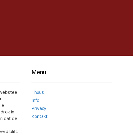
Menu
e webstee
Thuus
r
Info
ie
Privacy
 drok in
Kontakt
n dat de
erd blift,