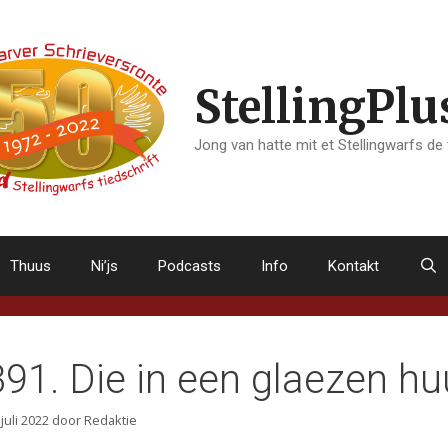
StellingPlu
Jong van hatte mit et Stellingwarfs de
Thuus
Ni’js
Podcasts
Info
Kontakt
391. Die in een glaezen h
 juli 2022
door
Redaktie