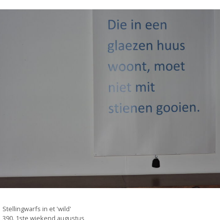
Categorieën
Stellingwarfs in et 'wild'
390. 1ste wiekend augustus