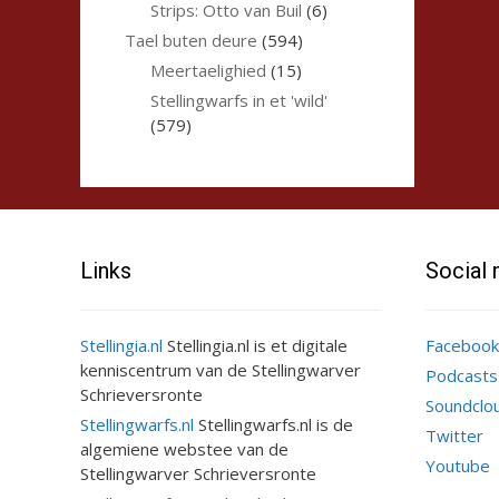
Strips: Otto van Buil
(6)
Tael buten deure
(594)
Meertaelighied
(15)
Stellingwarfs in et 'wild'
(579)
Links
Social
Stellingia.nl
Stellingia.nl is et digitale
Facebook
kenniscentrum van de Stellingwarver
Podcasts
Schrieversronte
Soundclo
Stellingwarfs.nl
Stellingwarfs.nl is de
Twitter
algemiene webstee van de
Youtube
Stellingwarver Schrieversronte