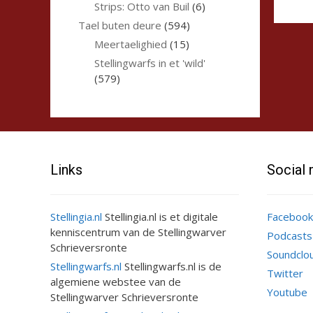
Strips: Otto van Buil
(6)
Tael buten deure
(594)
Meertaelighied
(15)
Stellingwarfs in et 'wild'
(579)
Links
Social
Stellingia.nl
Stellingia.nl is et digitale
Facebook
kenniscentrum van de Stellingwarver
Podcasts
Schrieversronte
Soundclo
Stellingwarfs.nl
Stellingwarfs.nl is de
Twitter
algemiene webstee van de
Youtube
Stellingwarver Schrieversronte