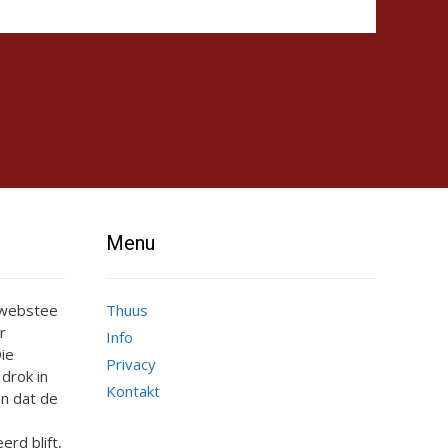
Menu
e webstee
Thuus
r
Info
ie
Privacy
 drok in
Kontakt
n dat de
erd blift,