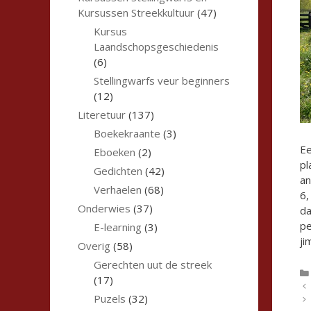
Kursussen Streekkultuur
(47)
Kursus
Laandschopsgeschiedenis
(6)
Stellingwarfs veur beginners
(12)
Literetuur
(137)
Boekekraante
(3)
Ee
Eboeken
(2)
pl
Gedichten
(42)
an
Verhaelen
(68)
6,
Onderwies
(37)
da
pe
E-learning
(3)
ji
Overig
(58)
Gerechten uut de streek
(17)
Puzels
(32)