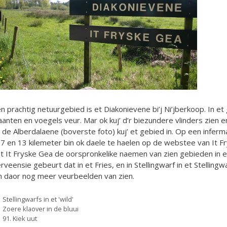
n prachtig netuurgebied is et Diakonievene bi’j Ni’jberkoop. In 
aanten en voegels veur. Mar ok kuj’ d’r biezundere vlinders zien 
 de Alberdalaene (boverste foto) kuj’ et gebied in. Op een infe
 7 en 13 kilemeter bin ok daele te haelen op de webstee van It Fr
t It Fryske Gea de oorspronkelike naemen van zien gebieden in ere
rveensie gebeurt dat in et Fries, en in Stellingwarf in et Stellingw
m daor nog meer veurbeelden van zien.
Categorieën
Stellingwarfs in et 'wild'
Zoere klaover in de bluui
91. Kiek uut