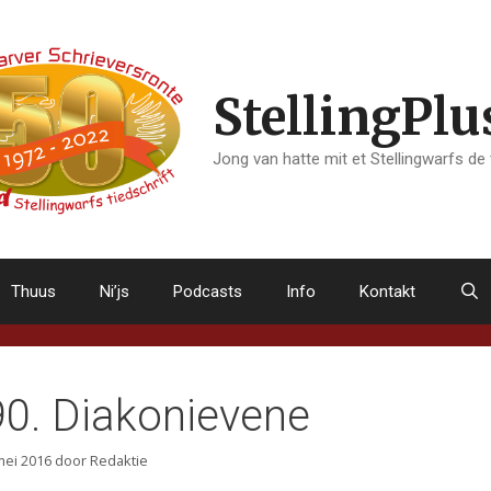
StellingPlu
Jong van hatte mit et Stellingwarfs de
Thuus
Ni’js
Podcasts
Info
Kontakt
90. Diakonievene
mei 2016
door
Redaktie