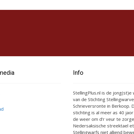
 media
Info
StellingPlus.nl is de jong(st)
van de Stichting Stellingwarve
Schrieversronte in Berkoop. D
ud
stichting is al meer as 40 jaor
de weer om d’r veur te zorge
Nedersaksische streektael et
Stellingwarfs niet alliend bewe