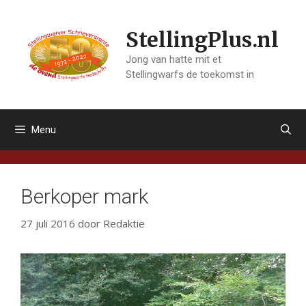
Ga
naar
StellingPlus.nl
de
inhoud
Jong van hatte mit et
Stellingwarfs de toekomst in
Menu
Berkoper mark
27 juli 2016
door
Redaktie