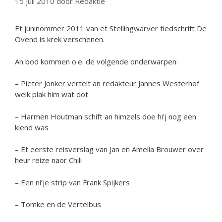
15 juli 2010
door
Redaktie
Et juninommer 2011 van et Stellingwarver tiedschrift De
Ovend is krek verschenen.
An bod kommen o.e. de volgende onderwarpen:
– Pieter Jonker vertelt an redakteur Jannes Westerhof
welk plak him wat dot
– Harmen Houtman schift an himzels doe hi’j nog een
kiend was
– Et eerste reisverslag van Jan en Amelia Brouwer over
heur reize naor Chili
– Een ni’je strip van Frank Spijkers
– Tomke en de Vertelbus