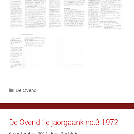
Categorieën
De Ovend
De Ovend 1e jaorgaank no.3 1972
6 september 2011
door
Redaktie