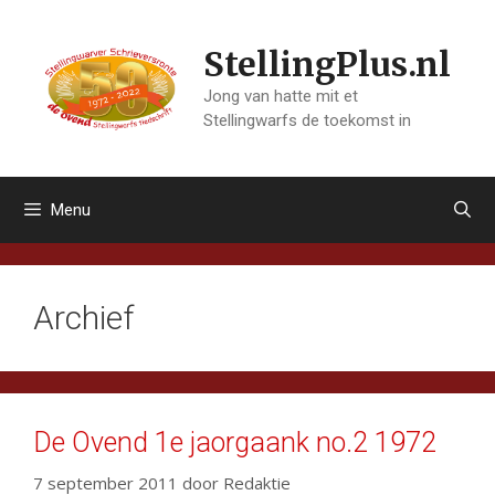
Ga
naar
StellingPlus.nl
de
inhoud
Jong van hatte mit et
Stellingwarfs de toekomst in
Menu
Archief
De Ovend 1e jaorgaank no.2 1972
7 september 2011
door
Redaktie