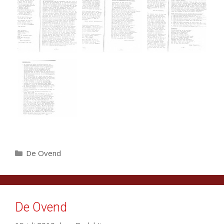
Categorieën
De Ovend
De Ovend