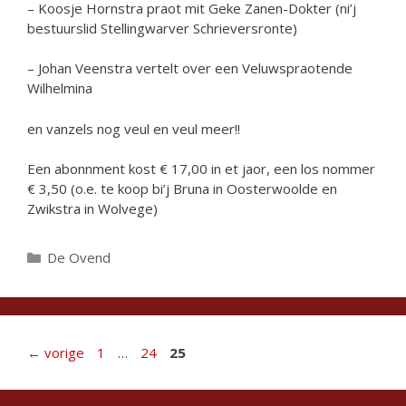
– Koosje Hornstra praot mit Geke Zanen-Dokter (ni’j
bestuurslid Stellingwarver Schrieversronte)
– Johan Veenstra vertelt over een Veluwspraotende
Wilhelmina
en vanzels nog veul en veul meer!!
Een abonnment kost € 17,00 in et jaor, een los nommer
€ 3,50 (o.e. te koop bi’j Bruna in Oosterwoolde en
Zwikstra in Wolvege)
Categorieën
De Ovend
Pagina
Pagina
Pagina
←
vorige
1
…
24
25