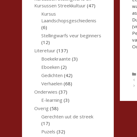
Kursussen Streekkultuur
(47)
wa
as
Kursus
Du
Laandschopsgeschiedenis
(v
(6)
Pe
Stellingwarfs veur beginners
va
(12)
Oo
Literetuur
(137)
Boekekraante
(3)
Eboeken
(2)
Gedichten
(42)
Verhaelen
(68)
Onderwies
(37)
E-learning
(3)
Overig
(58)
Gerechten uut de streek
(17)
Puzels
(32)