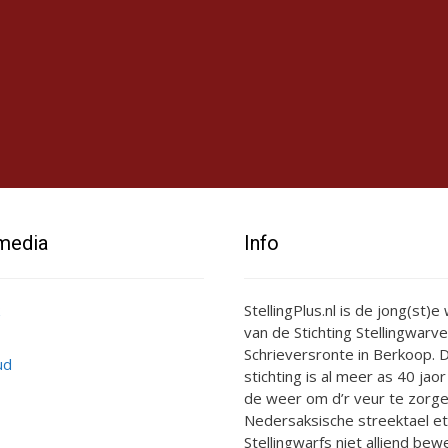
 media
Info
StellingPlus.nl is de jong(st)
van de Stichting Stellingwarve
Schrieversronte in Berkoop. D
ud
stichting is al meer as 40 jaor
de weer om d’r veur te zorge
Nedersaksische streektael et
Stellingwarfs niet alliend bewe