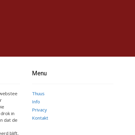
Menu
e webstee
Thuus
r
Info
ie
Privacy
 drok in
Kontakt
n dat de
erd blift,