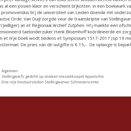
s al een posien klaor en verschient bi’jkotten in een boekwark van
 promovendus bi’j de universiteit van Leiden doende mit onderz
utse Orde. Van Duijl zorgde veur de traanskriptie van Stellingwa
ri’jwilliger) an et Regionaal Archief Zutphen. Hi’j maekte een ofs
nsioneerd taelonderzuker Henk Bloemhoff koördineerde en zorgd
n et ni’je boek wodt tiedens et Symposium 1517-2017 (op 19 me
sterman. De pries van de uutgifte is € 15,- De oplaoge is bepark
Categorieën
Algemien
Stellingwarfs gedicht op doeken meziekkoepel Appelsche
Drie ni’je bestuursleden Stellingwarver Schrieversronte