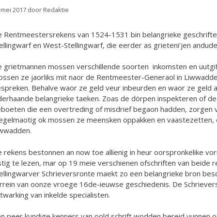
 mei 2017
door
Redaktie
 Rentmeestersrekens van 1524-1531 bin belangrieke geschrifte
ellingwarf en West-Stellingwarf, die eerder as grieteni’jen andu
 grietmannen mossen verschillende soorten inkomsten en uutgift
ssen ze jaorliks mit naor de Rentmeester-Generaol in Liwwadden
spreken. Behalve waor ze geld veur inbeurden en waor ze geld an
derhaande belangrieke taeken. Zoas de dörpen inspekteren of 
boeten die een overtreding of misdrief begaon hadden, zorgen 
egelmaotig ok mossen ze meensken oppakken en vaastezetten, e
iwwadden.
 rekens bestonnen an now toe allienig in heur oorspronkelike vorm,
stig te lezen, mar op 19 meie verschienen ofschriften van beide r
ellingwarver Schrieversronte maekt zo een belangrieke bron besc
rrein van oonze vroege 16de-ieuwse geschiedenis. De Schriever
twarking van inkelde specialisten.
n peer kundige kenners van oold schrift wodden bereid vunnen o