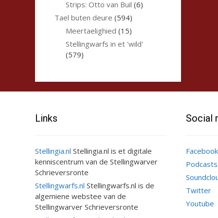
Strips: Otto van Buil
(6)
Tael buten deure
(594)
Meertaelighied
(15)
Stellingwarfs in et 'wild'
(579)
Links
Social
Stellingia.nl
Stellingia.nl is et digitale
Facebook
kenniscentrum van de Stellingwarver
Podcasts
Schrieversronte
Soundclo
Stellingwarfs.nl
Stellingwarfs.nl is de
Twitter
algemiene webstee van de
Youtube
Stellingwarver Schrieversronte