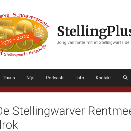
StellingPlu
Jong van hatte mit et Stellingwarfs de
Thuus
Ni’js
Podcasts
Info
Kontakt
De Stellingwarver Rentmee
drok