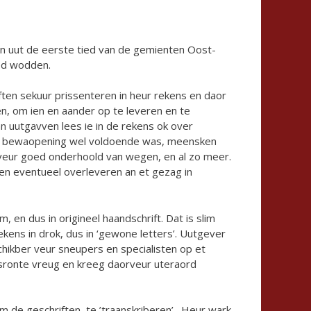
n uut de eerste tied van de gemienten Oost-
ded wodden.
en sekuur prissenteren in heur rekens en daor
, om ien en aander op te leveren en te
 uutgavven lees ie in de rekens ok over
de bewaopening wel voldoende was, meensken
veur goed onderhoold van wegen, en al zo meer.
n eventueel overleveren an et gezag in
 en dus in origineel haandschrift. Dat is slim
ekens in drok, dus in ‘gewone letters’. Uutgever
hikber veur sneupers en specialisten op et
sronte vreug en kreeg daorveur uteraord
m de geschriften te ’traanskriberen’. Heur wark