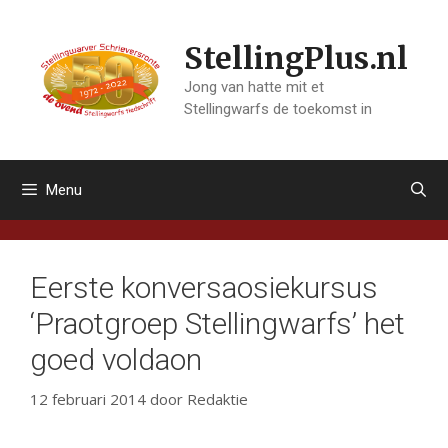
Ga
naar
StellingPlus.nl
de
inhoud
Jong van hatte mit et
Stellingwarfs de toekomst in
Menu
Eerste konversaosiekursus
‘Praotgroep Stellingwarfs’ het
goed voldaon
12 februari 2014
door
Redaktie