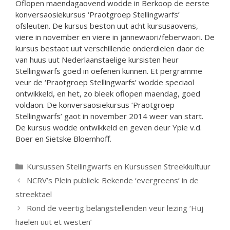
Oflopen maendagaovend wodde in Berkoop de eerste
konversaosiekursus ‘Praotgroep Stellingwarfs’
ofsleuten. De kursus beston uut acht kursusaovens,
viere in november en viere in jannewaori/feberwaori. De
kursus bestaot uut verschillende onderdielen daor de
van huus uut Nederlaanstaelige kursisten heur
Stellingwarfs goed in oefenen kunnen. Et pergramme
veur de ‘Praotgroep Stellingwarfs’ wodde speciaol
ontwikkeld, en het, zo bleek oflopen maendag, goed
voldaon. De konversaosiekursus ‘Praotgroep
Stellingwarfs’ gaot in november 2014 weer van start.
De kursus wodde ontwikkeld en geven deur Ypie v.d.
Boer en Sietske Bloemhoff.
Categorieën
Kursussen Stellingwarfs en Kursussen Streekkultuur
NCRV’s Plein publiek: Bekende ‘evergreens’ in de
streektael
Rond de veertig belangstellenden veur lezing ‘Huj
haelen uut et westen’