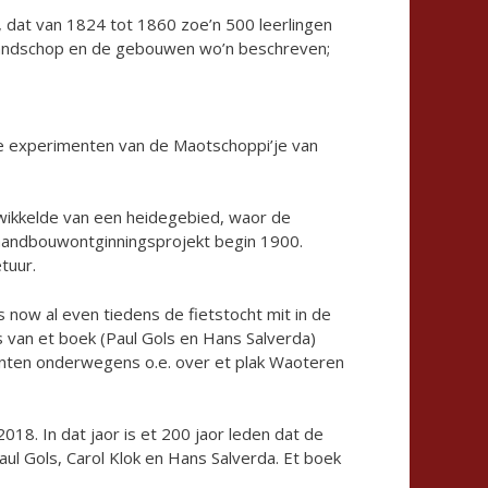
 dat van 1824 tot 1860 zoe’n 500 leerlingen
laandschop en de gebouwen wo’n beschreven;
de experimenten van de Maotschoppi’je van
twikkelde van een heidegebied, waor de
aandbouwontginningsprojekt begin 1900.
tuur.
 now al even tiedens de fietstocht mit in de
van et boek (Paul Gols en Hans Salverda)
punten onderwegens o.e. over et plak Waoteren
18. In dat jaor is et 200 jaor leden dat de
ul Gols, Carol Klok en Hans Salverda. Et boek