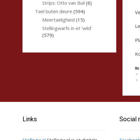
Strips: Otto van Buil
(6)
Tael buten deure
(594)
Ve
Meertaelighied
(15)
Le
Stellingwarfs in et 'wild'
(579)
Pl
Ko
Links
Social
Stellingia.nl
Stellingia.nl is et digitale
Facebook