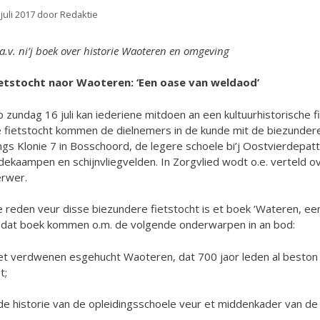
 juli 2017
door
Redaktie
a.v. ni’j boek over historie Waoteren en omgeving
etstocht naor Waoteren: ‘Een oase van weldaod’
 zundag 16 juli kan iederiene mitdoen an een kultuurhistorische
 fietstocht kommen de dielnemers in de kunde mit de biezundere
ngs Klonie 7 in Bosschoord, de legere schoele bi’j Oostvierdepa
dekaampen en schijnvliegvelden. In Zorgvlied wodt o.e. verteld o
rwer.
 reden veur disse biezundere fietstocht is et boek ‘Wateren, een
 dat boek kommen o.m. de volgende onderwarpen in an bod:
et verdwenen esgehucht Waoteren, dat 700 jaor leden al beston 
t;
de historie van de opleidingsschoele veur et middenkader van de