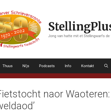
StellingPlu
Jong van hatte mit et Stellingwarfs de
Thuus
Ni’js
Podcasts
Info
Kontakt
Fietstocht naor Waoteren:
weldaod’