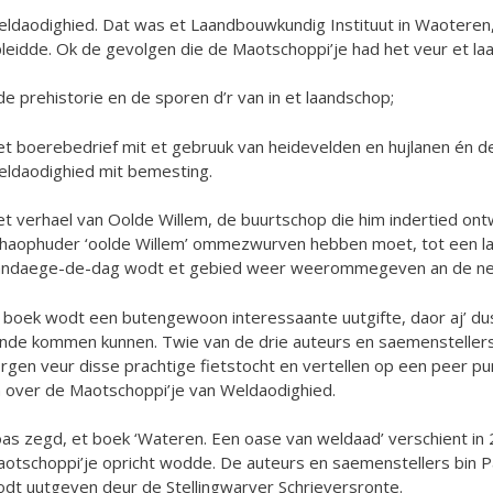
ldaodighied. Dat was et Laandbouwkundig Instituut in Waoteren,
leidde. Ok de gevolgen die de Maotschoppi’je had het veur et 
de prehistorie en de sporen d’r van in et laandschop;
et boerebedrief mit et gebruuk van heidevelden en hujlanen én 
ldaodighied mit bemesting.
et verhael van Oolde Willem, de buurtschop die him indertied on
haophuder ‘oolde Willem’ ommezwurven hebben moet, tot een l
ndaege-de-dag wodt et gebied weer weerommegeven an de ne
 boek wodt een butengewoon interessaante uutgifte, daor aj’ dus
nde kommen kunnen. Twie van de drie auteurs en saemenstellers 
rgen veur disse prachtige fietstocht en vertellen op een peer 
 over de Maotschoppi’je van Weldaodighied.
as zegd, et boek ‘Wateren. Een oase van weldaad’ verschient in 20
otschoppi’je opricht wodde. De auteurs en saemenstellers bin Pa
dt uutgeven deur de Stellingwarver Schrieversronte.