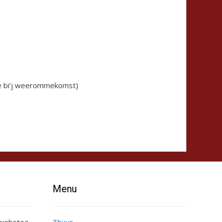
hee bi’j weerommekomst)
Menu
e webstee
Thuus