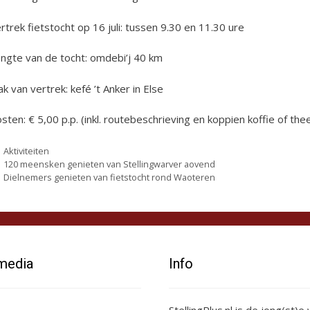
rtrek fietstocht op 16 juli: tussen 9.30 en 11.30 ure
ngte van de tocht: omdebi’j 40 km
ak van vertrek: kefé ’t Anker in Else
sten: € 5,00 p.p. (inkl. routebeschrieving en koppien koffie of t
Categorieën
Aktiviteiten
120 meensken genieten van Stellingwarver aovend
Dielnemers genieten van fietstocht rond Waoteren
 media
Info
StellingPlus.nl is de jong(st)