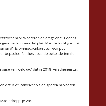
 fietstocht naor Waoteren en omgeving. Tiedens
 geschiedenis van dat plak. Mar de tocht gaot ok
tten en d’r is ommedaenken veur een peer
ver bepaolde femilies zoas de bekende femilie
 oase van weldaad’ dat in 2018 verschienen zal.
en dat in et laandschop zien sporen naolaoten
 Maotschoppi’je van