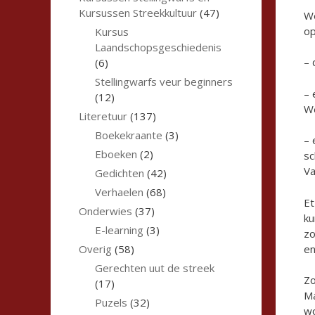
Kursussen Streekkultuur
(47)
We
op
Kursus
Laandschopsgeschiedenis
– 
(6)
Stellingwarfs veur beginners
– 
(12)
We
Literetuur
(137)
Boekekraante
(3)
– 
Eboeken
(2)
sc
Va
Gedichten
(42)
Verhaelen
(68)
Et
Onderwies
(37)
ku
E-learning
(3)
zo
en
Overig
(58)
Gerechten uut de streek
Zo
(17)
Ma
Puzels
(32)
wo