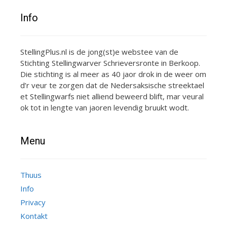
Info
StellingPlus.nl is de jong(st)e webstee van de
Stichting Stellingwarver Schrieversronte in Berkoop.
Die stichting is al meer as 40 jaor drok in de weer om
d’r veur te zorgen dat de Nedersaksische streektael
et Stellingwarfs niet alliend beweerd blift, mar veural
ok tot in lengte van jaoren levendig bruukt wodt.
Menu
Thuus
Info
Privacy
Kontakt