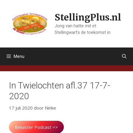
Ga
naar
StellingPlus.nl
de
inhoud
Jong van hatte mit et
Stellingwarfs de toekomst in
Menu
In Twielochten afl.37 17-7-
2020
17 juli 2020
door
Ninke
Beluister Podcast =>