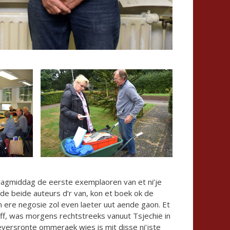
agmiddag de eerste exemplaoren van et ni’je
 de beide auteurs d’r van, kon et boek ok de
en ere negosie zol even laeter uut aende gaon. Et
ff, was morgens rechtstreeks vanuut Tsjechië in
versronte ommeraek wies is mit disse ni’jste