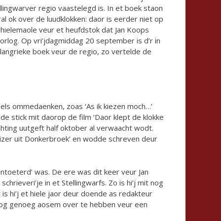
ellingwarver regio vaastelegd is. In et boek staon
ral ok over de luudklokken: daor is eerder niet op
hielemaole veur et heufdstok dat Jan Koops
rlog. Op vri’jdagmiddag 20 september is d’r in
langrieke boek veur de regio, zo vertelde de
nzels ommedaenken, zoas ‘As ik kiezen moch…’
 stick mit daorop de film ‘Daor klept de klokke
hting uutgeft half oktober al verwaacht wodt.
izer uit Donkerbroek’ en wodde schreven deur
ntoeterd’ was. De ere was dit keer veur Jan
rieveri’je in et Stellingwarfs. Zo is hi’j mit nog
is hi’j et hiele jaor deur doende as redakteur
g nog genoeg aosem over te hebben veur een