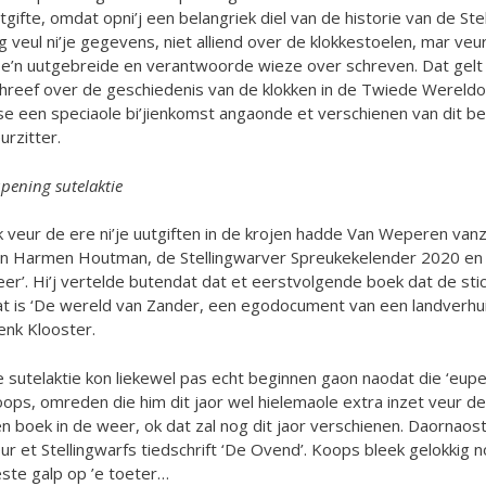
tgifte, omdat opni’j een belangriek diel van de historie van de St
g veul ni’je gegevens, niet alliend over de klokkestoelen, mar veu
e’n uutgebreide en verantwoorde wieze over schreven. Dat gelt 
hreef over de geschiedenis van de klokken in de Twiede Wereldoo
se een speciaole bi’jienkomst angaonde et verschienen van dit be
urzitter.
pening sutelaktie
 veur de ere ni’je uutgiften in de krojen hadde Van Weperen va
n Harmen Houtman, de Stellingwarver Spreukekelender 2020 en de
er’. Hi’j vertelde butendat dat et eerstvolgende boek dat de stic
t is ‘De wereld van Zander, een egodocument van een landverhu
enk Klooster.
 sutelaktie kon liekewel pas echt beginnen gaon naodat die ‘eupe
ops, omreden die him dit jaor wel hielemaole extra inzet veur de sch
n boek in de weer, ok dat zal nog dit jaor verschienen. Daornaost 
ur et Stellingwarfs tiedschrift ‘De Ovend’. Koops bleek gelokki
ste galp op ’e toeter…