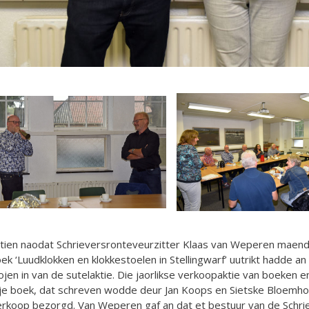
tien naodat Schrieversronteveurzitter Klaas van Weperen maend
ek ‘Luudklokken en klokkestoelen in Stellingwarf’ uutrikt hadde an
ojen in van de sutelaktie. Die jaorlikse verkoopaktie van boeken 
’je boek, dat schreven wodde deur Jan Koops en Sietske Bloemho
rkoop bezorgd. Van Weperen gaf an dat et bestuur van de Schrie