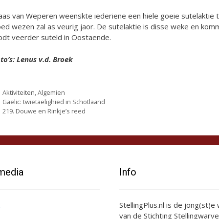
aas van Weperen weenskte iederiene een hiele goeie sutelaktie to
ed wezen zal as veurig jaor. De sutelaktie is disse weke en ko
dt veerder suteld in Oostaende.
to’s: Lenus v.d. Broek
Categorieën
Aktiviteiten
,
Algemien
Gaelic: twietaelighied in Schotlaand
219. Douwe en Rinkje’s reed
 media
Info
StellingPlus.nl is de jong(st)
van de Stichting Stellingwarve