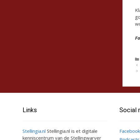
Kl
go
wo
Fo
Links
Social
Stellingia.nl
Stellingia.nl is et digitale
Facebook
kenniscentrum van de Stellingwarver
Podcasts