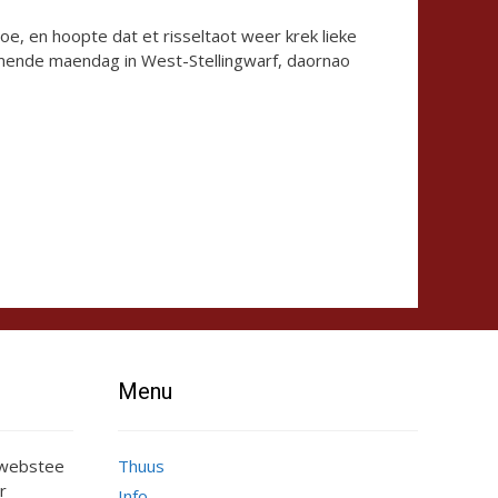
e, en hoopte dat et risseltaot weer krek lieke
mmende maendag in West-Stellingwarf, daornao
Menu
e webstee
Thuus
r
Info