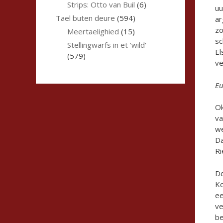
Strips: Otto van Buil
(6)
uu
Tael buten deure
(594)
ar
zo
Meertaelighied
(15)
sc
Stellingwarfs in et 'wild'
El
(579)
ve
Eu
Ok
va
we
Da
Ri
De
Ko
ee
ve
be