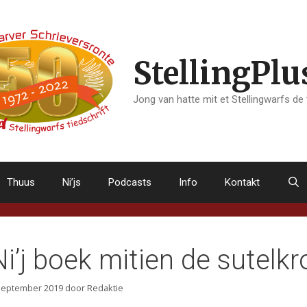
StellingPlu
Jong van hatte mit et Stellingwarfs de
Thuus
Ni’js
Podcasts
Info
Kontakt
Ni’j boek mitien de sutelkr
september 2019
door
Redaktie