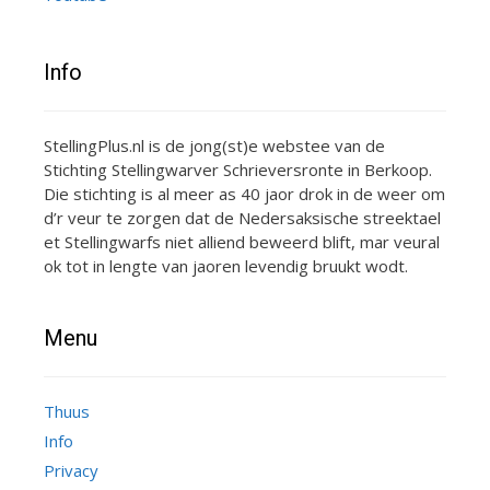
Info
StellingPlus.nl is de jong(st)e webstee van de
Stichting Stellingwarver Schrieversronte in Berkoop.
Die stichting is al meer as 40 jaor drok in de weer om
d’r veur te zorgen dat de Nedersaksische streektael
et Stellingwarfs niet alliend beweerd blift, mar veural
ok tot in lengte van jaoren levendig bruukt wodt.
Menu
Thuus
Info
Privacy