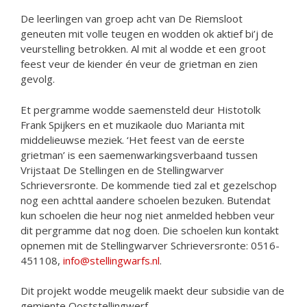
De leerlingen van groep acht van De Riemsloot
geneuten mit volle teugen en wodden ok aktief bi’j de
veurstelling betrokken. Al mit al wodde et een groot
feest veur de kiender én veur de grietman en zien
gevolg.
Et pergramme wodde saemensteld deur Histotolk
Frank Spijkers en et muzikaole duo Marianta mit
middelieuwse meziek. ‘Het feest van de eerste
grietman’ is een saemenwarkingsverbaand tussen
Vrijstaat De Stellingen en de Stellingwarver
Schrieversronte. De kommende tied zal et gezelschop
nog een achttal aandere schoelen bezuken. Butendat
kun schoelen die heur nog niet anmelded hebben veur
dit pergramme dat nog doen. Die schoelen kun kontakt
opnemen mit de Stellingwarver Schrieversronte: 0516-
451108,
info@stellingwarfs.nl
.
Dit projekt wodde meugelik maekt deur subsidie van de
gemiente Ooststellingwerf.