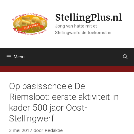
Ga
naar
StellingPlus.nl
de
inhoud
Jong van hatte mit et
Stellingwarfs de toekomst in
Menu
Op basisschoele De
Riemsloot: eerste aktiviteit in
kader 500 jaor Oost-
Stellingwerf
2 mei 2017
door
Redaktie