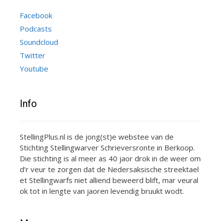
Facebook
Podcasts
Soundcloud
Twitter
Youtube
Info
StellingPlus.nl is de jong(st)e webstee van de
Stichting Stellingwarver Schrieversronte in Berkoop.
Die stichting is al meer as 40 jaor drok in de weer om
d’r veur te zorgen dat de Nedersaksische streektael
et Stellingwarfs niet alliend beweerd blift, mar veural
ok tot in lengte van jaoren levendig bruukt wodt.