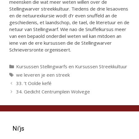
meensken die wat meer weten willen over de
Stellingwarver streekkultuur. Tiedens de drie lesaovens
en de netuurexkursie wodt d’r even snuffeld an de
geschiedenis, et laandschop, de tael, de literetuur en de
netuur van Stellingwarf. Wie nao de Snuffelkursus meer
van een bepaold onderdiel weten wil kan mitdoen an
iene van de ere kursussen die de Stellingwarver
Schrieversronte orgeniseert.
Categorieën
Kursussen Stellingwarfs en Kursussen Streekkultuur
Tags
we leveren je een streek
33. ’t Oolde kefé
34. Gedicht Centrumplein Wolvege
Ni’js